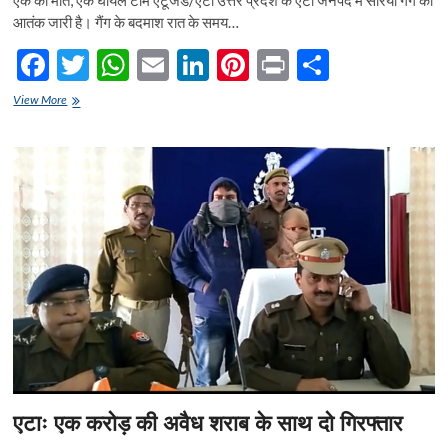
आतंक जारी है। गैंग के बदमाश रात के समय…
F
T
W
E
Li
Pi
Pr
S
ac
w
h
m
n
nt
in
h
एटा
View More
e
में
itt
at
ai
ke
er
t
ar
सरिया
b
er
s
l
dI
es
e
गैंग
का
o
A
n
t
आतंक
o
p
k
p
एटाः एक करोड़ की अवैध शराब के साथ दो गिरफ्तार