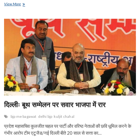
ac
w
h
m
n
nt
in
h
नगर
View More
e
निगम:
itt
at
ai
ke
er
t
ar
भाजपा
b
er
s
l
dI
es
e
नेताओ
पे
o
A
n
t
करम…
गैरों
o
p
पे
सितम
k
p
दिल्लीः बूथ सम्मेलन पर सवार भाजपा में रार
bjp me bagawat
delhi bjp
kuljit chahal
प्रदेश महासचिव कुलजीत चहल पर पार्टी और वरिष्ठ नेताओं की छवि धूमिल करने के
गंभीर आरोप टीम एटूजैड/नई दिल्ली बीते 20 साल से सत्ता का…