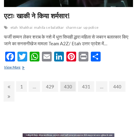
एटाः खाकी ने किया शर्मसार!
etah
khakhai
mahila se balatkar
sharmsar
up police
फर्जी सम्मन लेकर शराब के नशे में धुत्त सिपाही द्धारा महिला से जबरन बलात्कार किए
जाने का सनसनीखेज मामला Team A2Z/ Etah उत्तर प्रदेश में…
F
T
W
E
Li
Pi
Pr
S
ac
w
h
m
n
nt
in
h
एटाः
View More
e
खाकी
itt
at
ai
ke
er
t
ar
ने
b
er
s
l
dI
es
e
Posts
किया
Previous
Page
Page
Page
Page
Page
1
…
429
430
431
…
440
शर्मसार!
o
A
n
t
page
navigation
Next
o
p
page
k
p