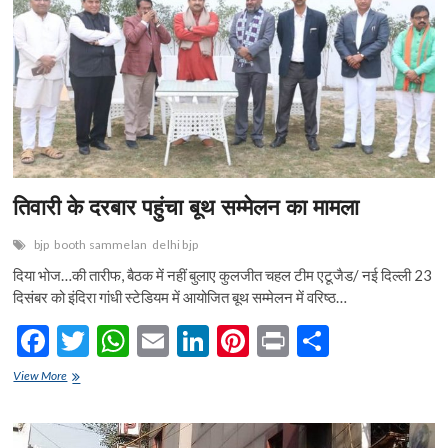
होगा
o
A
n
t
कैमिकल
व्यापार
o
p
k
p
तिवारी के दरबार पहुंचा बूथ सम्मेलन का मामला
bjp
booth sammelan
delhi bjp
दिया भोज…की तारीफ, बैठक में नहीं बुलाए कुलजीत चहल टीम एटूजैड/ नई दिल्ली 23
दिसंबर को इंदिरा गांधी स्टेडियम में आयोजित बूथ सम्मेलन में वरिष्ठ…
F
T
W
E
Li
Pi
Pr
S
ac
w
h
m
n
nt
in
h
तिवारी
View More
e
के
itt
at
ai
ke
er
t
ar
दरबार
b
er
s
l
dI
es
e
पहुंचा
बूथ