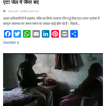
एटा जेल में जैमर बंद
etah jail
mobile jammar
आला अधिकारियों में हड़कंप, मौके का लिया जायजा टीम एटूजैड/एटा उत्तर प्रदेश में
कानून व्यवस्था पर समय समय पर सवाल खड़े होते रहे हैं। पिछले…
F
T
W
E
Li
Pi
Pr
S
ac
w
h
m
n
nt
in
h
एटा
View More
e
जेल
itt
at
ai
ke
er
t
ar
में
b
er
s
l
dI
es
e
जैमर
बंद
o
A
n
t
o
p
k
p