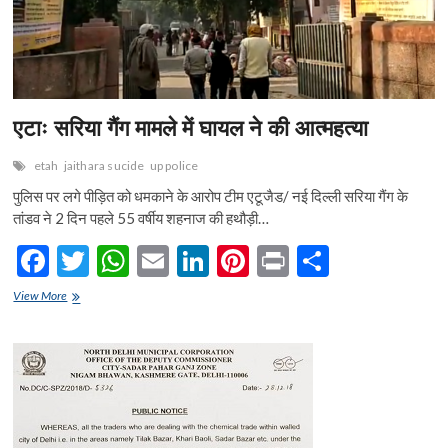
एटाः सरिया गैंग मामले में घायल ने की आत्महत्या
etah
jaithara sucide
up police
पुलिस पर लगे पीड़ित को धमकाने के आरोप टीम एटूजैड/ नई दिल्ली सरिया गैंग के
तांडव ने 2 दिन पहले 55 वर्षीय शहनाज की हथौड़ी…
F
T
W
E
Li
Pi
Pr
S
ac
w
h
m
n
nt
in
h
एटाः
View More
e
सरिया
itt
at
ai
ke
er
t
ar
गैंग
b
er
s
l
dI
es
e
मामले
में
o
A
n
t
घायल
ने
o
p
की
आत्महत्या