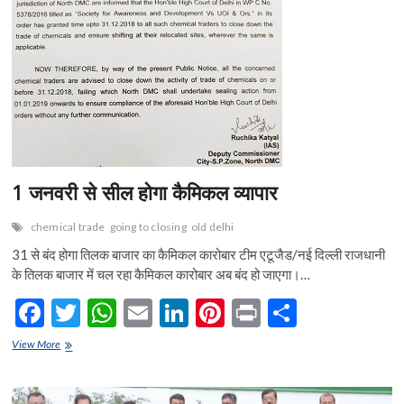
k
p
1 जनवरी से सील होगा कैमिकल व्यापार
chemical trade
going to closing
old delhi
31 से बंद होगा तिलक बाजार का कैमिकल कारोबार टीम एटूजैड/नई दिल्ली राजधानी
के तिलक बाजार में चल रहा कैमिकल कारोबार अब बंद हो जाएगा।…
F
T
W
E
Li
Pi
Pr
S
ac
w
h
m
n
nt
in
h
1
View More
e
जनवरी
itt
at
ai
ke
er
t
ar
से
b
er
s
l
dI
es
e
सील