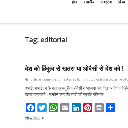
होम
स्थानीय
राष्ट्रीय
विश्व
Tag:
editorial
देश को हिंदुत्व से खतरा या ओवैसी से देश को !
article
country is threatened by hindutva or from owaisi
edito
एआईएमआईएम के नेता असदुद्दीन ओवैसी ने भाजपा की जीत पर देश को हिंदु
खतरा बताया है। उन्होंने कहा कि मोदी की प्रचंड जीत के…
F
T
W
E
Li
Pi
Pr
S
ac
w
h
m
n
nt
in
h
देश
View More
e
को
itt
at
ai
ke
er
t
ar
हिंदुत्व