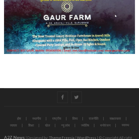
#
#
होम
स्थानीय
राष्ट्रीय
विश्व
राजनीति
साक्षात्कार
स्वास्थ
व्यापार
शिक्षा
खेल
न्यू लांच
ज्योतिष
मनोरंजन
A2Z News
| Designed by:
Theme Freesia
|
WordPress
| © Copyright All right