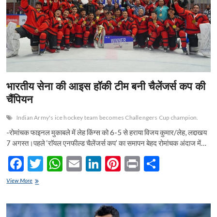
k
p
सकता
है
सोना!
भारतीय सेना की आइस हॉकी टीम बनी चैलेंजर्स कप की
चैंपियन
Indian Army's ice hockey team becomes Challengers Cup champion.
-रोमांचक फाइनल मुकाबले में लेह किंग्स को 6-5 से हराया विजय कुमार/लेह, लद्दाखय
7 अगस्त।पहले ‘राॅयल एनफील्ड चैलेंजर्स कप’ का समापन बेहद रोमांचक अंदाज में…
F
T
W
E
Li
Pi
Pr
S
ac
w
h
m
n
nt
in
h
भारतीय
View More
e
सेना
itt
at
ai
ke
er
t
ar
की
b
er
s
l
dI
es
e
आइस
हॉकी