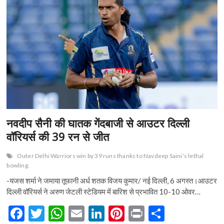
o
A
n
t
टीम
बनी
o
p
चैलेंजर्स
कप
k
p
की
चैंपियन
नवदीप सैनी की घातक गेंदबाजी से आउटर दिल्ली
वॉरियर्स की 39 रन से जीत
Outer Delhi Warriors win by 39 runs thanks to Navdeep Saini's lethal
bowling.
-यजस शर्मा ने जमाया तूफानी अर्ध शतक विजय कुमार/ नई दिल्ली, 6 अगस्त।आउटर
दिल्ली वॉरियर्स ने अरुण जेटली स्टेडियम में बारिश से प्रभावित 10-10 ओवर…
F
T
W
E
Li
Pi
Pr
S