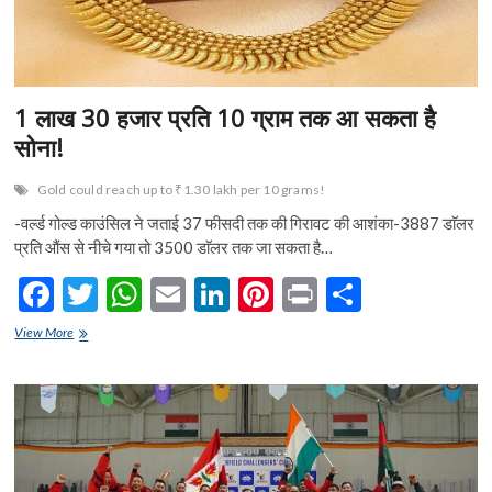
1 लाख 30 हजार प्रति 10 ग्राम तक आ सकता है
सोना!
Gold could reach up to ₹1.30 lakh per 10 grams!
-वर्ल्ड गोल्ड काउंसिल ने जताई 37 फीसदी तक की गिरावट की आशंका-3887 डाॅलर
प्रति औंस से नीचे गया तो 3500 डाॅलर तक जा सकता है…
F
T
W
E
Li
Pi
Pr
S
ac
w
h
m
n
nt
in
h
1
View More
e
लाख
itt
at
ai
ke
er
t
ar
30
b
er
s
l
dI
es
e
हजार
प्रति
o
A
n
t
10
ग्राम
o
p
तक
आ