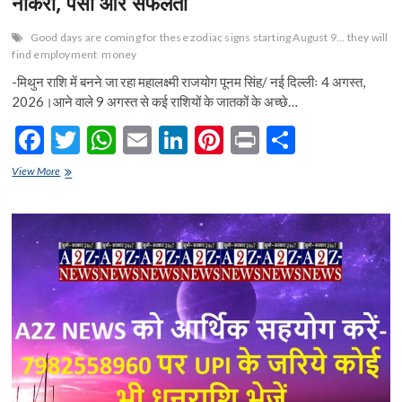
नौकरी, पैसा और सफलता
Good days are coming for these zodiac signs starting August 9... they will
find employment
money
-मिथुन राशि में बनने जा रहा महालक्ष्मी राजयोग पूनम सिंह/ नई दिल्लीः 4 अगस्त,
2026।आने वाले 9 अगस्त से कई राशियों के जातकों के अच्छे…
F
T
W
E
Li
Pi
Pr
S
ac
w
h
m
n
nt
in
h
9
View More
e
अगस्त
itt
at
ai
ke
er
t
ar
से
b
er
s
l
dI
es
e
इन
राशि
o
A
n
t
वालों
के
o
p
आयेंगे
अच्छे
k
p
दिन…
मिलेगी
नौकरी,
पैसा
और
सफलता