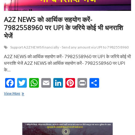
A2Z NEWS को आर्थिक सहयोग करें-
7982558960 पर UPI के जरिये कोई भी धनराशि
भेजें
Support A2Z NEWS financially - Send any amount via UPI to 7982558960
A2Z NEWS को आर्थिक सहयोग करें- 7982558960 पर UPI के जरिये कोई भी
धनराशि भेजें A2Z NEWS को आर्थिक सहयोग करें- 7982558960 पर UPI
के…
F
T
W
E
Li
Pi
Pr
S
ac
w
h
m
n
nt
in
h
A2Z
View More
e
NEWS
itt
at
ai
ke
er
t
ar
को
b
er
s
l
dI
es
e
आर्थिक
सहयोग
o
A
n
t
करें-
7982558960
o
p
पर