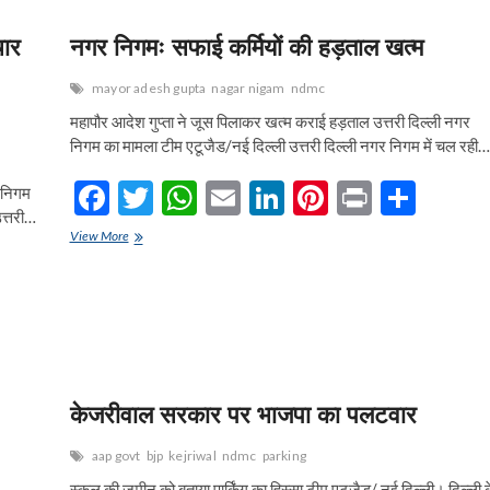
b
er
s
l
dI
es
e
कमेटी
o
A
n
t
चेयरमैन
चार
नगर निगमः सफाई कर्मियों की हड़ताल खत्म
से
o
p
मिला
mayor adesh gupta
nagar nigam
ndmc
BICWA
k
p
का
महापौर आदेश गुप्ता ने जूस पिलाकर खत्म कराई हड़ताल उत्तरी दिल्ली नगर
प्रतिनिधिमंडल
निगम का मामला टीम एटूजैड/नई दिल्ली उत्तरी दिल्ली नगर निगम में चल रही…
F
T
W
E
Li
Pi
Pr
S
 निगम
उत्तरी…
ac
w
h
m
n
nt
in
h
नगर
View More
e
निगमः
itt
at
ai
ke
er
t
ar
सफाई
b
er
s
l
dI
es
e
कर्मियों
की
o
A
n
t
हड़ताल
खत्म
o
p
k
p
केजरीवाल सरकार पर भाजपा का पलटवार
aap govt
bjp
kejriwal
ndmc
parking
स्कूल की जमीन को बताया पार्किंग का हिस्सा टीम एटूजैड/ नई दिल्ली। दिल्ली 