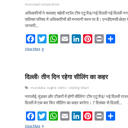
municipal corporation
अधिकारियों ने चलवाए चहेतों स्टॉल टीम एटूजैड/नई दिल्ली नई दिल्ली न
पालिका परिषद में अधिकारियों की मनमानी चरम पर है। एनडीएमसी क्षेत्र म
जनवरी…
F
T
W
E
Li
Pi
Pr
S
ac
w
h
m
n
nt
in
h
एनडीएमसीः
View More
e
स्वक्षता
itt
at
ai
ke
er
t
ar
सर्वेक्षण
b
er
s
l
dI
es
e
में
नियमों
o
A
n
t
की
दिल्लीः तीन दिन रहेगा सीलिंग का कहर
उड़ी
o
p
धज्जियां
mundaka
nagloi
ndmc
sealing
tikari
k
p
नागलोई, मुंडका और टीकरी में होगी सीलिंग! टीम एटूजैड/ नई दिल्ली राज
दिल्ली में एक बार फिर सीलिंग का कहर बरपेगा। 7 दिसंबर से दिल्ली…
F
T
W
E
Li
Pi
Pr
S
ac
w
h
m
n
nt
in
h
दिल्लीः
View More