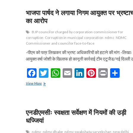
o
A
n
t
चुप्पी
मेयर
ने
o
p
भाजपा पार्षद ने लगाया निगम आयुक्त पर भ्रष्टा
मांगी
थी
k
p
का आरोप
एसयूवी
BJP councilor charged by corporation commissioner for
corruption
Corruption in municipal corporation
ndmc
NDMC
Commissioner and councilor face-to-face
-पीएम को पत्र लिखकर की भ्रष्ट अधिकारियों को हटाने की मांग -लिखाः
आयुक्त वर्षा जोशी के खिलाफ हो कानूनी कार्रवाई टीम एटूजैड/नई दिल्ली 
F
T
W
E
Li
Pi
Pr
S
ac
w
h
m
n
nt
in
h
भाजपा
View More
e
पार्षद
itt
at
ai
ke
er
t
ar
ने
b
er
s
l
dI
es
e
लगाया
निगम
o
A
n
t
आयुक्त
एनडीएमसीः स्वक्षता सर्वेक्षण में नियमों की उड़ी
पर
o
p
धज्जियां
भ्रष्टाचार
का
k
p
आरोप
ndmc
ndmc dhabe
ndmc swakshata sarvekshan
new delhi