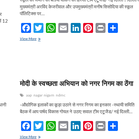
मुख्यमंत्री अरविंद केजरीवाल और उपमुख्यमंत्री मनीष सिसोदिया की स्कूल
पॉलिटिक्स पर…
गर
ें 12
F
T
W
E
Li
Pi
Pr
S
ac
w
h
m
n
nt
in
h
केजरीवाल
View More
e
सरकार
itt
at
ai
ke
er
t
ar
पर
b
er
s
l
dI
es
e
भाजपा
का
o
A
n
t
पलटवार
o
p
मोदी के स्वच्छता अभियान को नगर निगम का ठेंगा
k
p
aap
nagar nigam
ndmc
धानी
-औद्योगिक इलाकों का कूड़ा उठाने से नगर निगम का इनकार -स्थायी समिति
बैठक में आप पार्षद विकास गोयल ने उठाए सवाल टीम एटूजैड/ नई दिल्ली…
F
T
W
E
Li
Pi
Pr
S
ac
w
h
m
n
nt
in
h
मोदी
View More