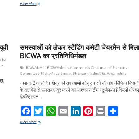
ac
w
h
m
n
nt
in
h
धर्मेन्द्र
View More
e
ने
itt
at
ai
ke
er
t
ar
संभाला
b
er
s
l
dI
es
e
नई
दिल्ली
o
A
n
t
नगरपालिका
परिषद्
o
p
का
यूवी
समस्याओं को लेकर स्टेंडिंग कमेटी चेयरमैन से मिल
कार्यभार
k
p
BICWA का प्रतिनिधिमंडल
y to
yor
BAWANA-II
BICWA delegation meets Chairman of Standing
Committee
Many Problems in Bhorgarh Industrial Area
ndmc
हा,
-बवाना-2 आद्योगिक क्षेत्र की समस्याओं को दूर करने की मांग -विभिन्न विभागों
के तालमेल से समसयाएं दूर करने का आश्वासन टीम एटूजैड/नई दिल्ली भोरग
इंडस्ट्रियल…
F
T
W
E
Li
Pi
Pr
S
ac
w
h
m
n
nt
in
h
समस्याओं
View More
e
को
itt
at
ai
ke
er
t
ar
लेकर
स्टेंडिंग