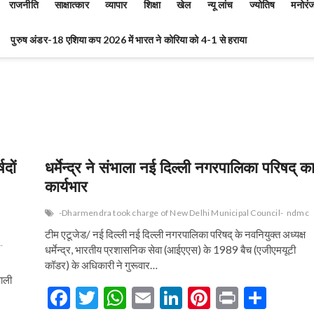
राजनीति
साक्षात्कार
व्यापार
शिक्षा
खेल
न्यू लांच
ज्योतिष
मनोरं
पुरुष अंडर-18 एशिया कप 2026 में भारत ने कोरिया को 4-1 से हराया
दों
धर्मेन्द्र ने संभाला नई दिल्ली नगरपालिका परिषद् क
कार्यभार
-Dharmendra took charge of New Delhi Municipal Council-
ndmc
टीम एटूजेड/ नई दिल्ली नई दिल्ली नगरपालिका परिषद् के नवनियुक्त अध्यक्ष
-
धर्मेन्द्र, भारतीय प्रशासनिक सेवा (आईएएस) के 1989 बैच (एजीएमयूटी
कॉडर) के अधिकारी ने गुरूवार…
वाली
F
T
W
E
Li
Pi
Pr
S