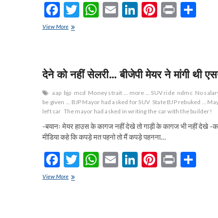
F
T
W
E
Li
Pi
Pr
S
ac
w
h
m
n
nt
in
h
NORTH
View More
e
DMC:
itt
at
ai
ke
er
t
ar
निगम
b
er
s
l
dI
es
e
की
संपत्तियां
o
A
n
t
बेचकर
देने को नहीं सेलरी… बीजेपी मेयर ने मांगी थी एस
पार्षदों
o
p
को
aap
bjp
mcd
Money strait ... more ... SUV ride
ndmc
No salar
मिलेंगे
k
p
be given ... BJP Mayor had asked for SUV
State BJP rebuked ... Ma
50
left car
The mayor had asked in writing the car with the builder!
लाख…
कर्मचारियों
-बयानः मेयर हाउस के कागज नहीं देखे तो गाड़ी के कागज भी नहीं देखे -क
के
मीडिया कहे कि कपड़े मत पहनो तो मैं कपड़े पहनना…
टीए-
डीए
F
T
W
E
Li
Pi
Pr
S
व
डीबीसी
ac
w
h
m
n
nt
in
h
कर्मियों
देने
View More
पर
e
को
itt
at
ai
ke
er
t
ar
बीजेपी
नहीं
b
er
s
l
dI
es
e
नेताओं
सेलरी…
की
बीजेपी