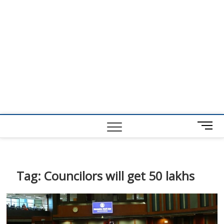
M
e
n
u
B
Tag:
Councilors will get 50 lakhs
u
t
t
o