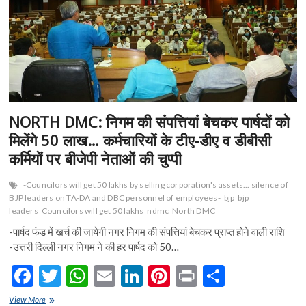
n
NORTH DMC: निगम की संपत्तियां बेचकर पार्षदों को
मिलेंगे 50 लाख… कर्मचारियों के टीए-डीए व डीबीसी
कर्मियों पर बीजेपी नेताओं की चुप्पी
-Councilors will get 50 lakhs by selling corporation's assets... silence of
BJP leaders on TA-DA and DBC personnel of employees-
bjp
bjp
leaders
Councilors will get 50 lakhs
ndmc
North DMC
-पार्षद फंड में खर्च की जायेगी नगर निगम की संपत्तियां बेचकर प्राप्त होने वाली राशि
-उत्तरी दिल्ली नगर निगम ने की हर पार्षद को 50…
F
T
W
E
Li
Pi
Pr
S
ac
w
h
m
n
nt
in
h
NORTH
View More