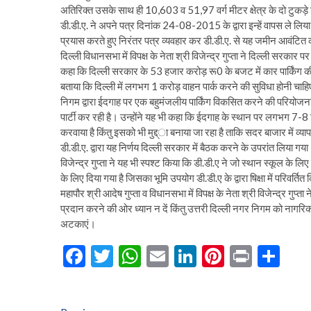
अतिरिक्त उसके साथ ही 10,603 व 51,97 वर्ग मीटर क्षेत्र के दो टुकड़े 
डी.डी.ए. ने अपने पत्र दिनांक 24-08-2015 के द्वारा इन्हें वापस ले लि
प्रयास करते हुए निरंतर पत्र व्यवहार कर डी.डी.ए. से यह जमीन आवंटि
दिल्ली विधानसभा में विपक्ष के नेता श्री विजेन्द्र गुप्ता ने दिल्ली सरका
कहा कि दिल्ली सरकार के 53 हजार करोड़ रू0 के बजट में कार पार्किंग की
बताया कि दिल्ली में लगभग 1 करोड़ वाहन पार्क करने की सुविधा होनी चाह
निगम द्वारा ईदगाह पर एक बहुमंजलीय पार्किंग विकसित करने की परियोज
पार्टी कर रही है। उन्होंने यह भी कहा कि ईदगाह के स्थान पर लगभग 7-8 
करवाया है किंतु इसको भी मुद्द्ा बनाया जा रहा है ताकि सदर बाजार में व्याप
डी.डी.ए. द्वारा यह निर्णय दिल्ली सरकार में बैठक करने के उपरांत लिया गय
विजेन्द्र गुप्ता ने यह भी स्पश्ट किया कि डी.डी.ए ने जो स्थान स्कूल के लि
के लिए दिया गया है जिसका भूमि उपयोग डी.डी.ए के द्वारा षिक्षा में परिवर्तित
महापौर श्री आदेष गुप्ता व विधानसभा में विपक्ष के नेता श्री विजेन्द्र गुप्
प्रदान करने की ओर ध्यान न दें किंतु उत्तरी दिल्ली नगर निगम को नागरिको
अटकाएं।
F
T
W
E
Li
Pi
Pr
S
ac
w
h
m
n
nt
in
h
e
itt
at
ai
ke
er
t
ar