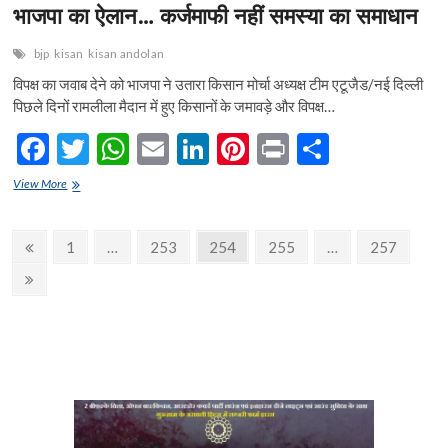
भाजपा का ऐलान… कर्जमाफी नहीं समस्या का समाधान
bjp
kisan
kisan andolan
विपक्ष का जवाब देने को भाजपा ने उतारा किसान मोर्चा अध्यक्ष टीम एटूजैड/नई दिल्ली
पिछले दिनों रामलीला मैदान में हुए किसानों के जमावड़े और विपक्ष…
F
T
W
E
Li
Pi
Pr
S
ac
w
h
m
n
nt
in
h
भाजपा
View More
e
का
itt
at
ai
ke
er
t
ar
ऐलान…
b
er
s
l
dI
es
e
Posts
कर्जमाफी
Previous
Page
Page
Page
Page
Page
1
…
253
254
255
…
257
नहीं
o
A
n
t
page
navigation
समस्या
Next
का
o
p
page
समाधान
k
p