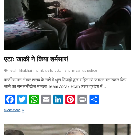
k
p
एटाः खाकी ने किया शर्मसार!
etah
khakhai
mahila se balatkar
sharmsar
up police
फर्जी सम्मन लेकर शराब के नशे में धुत्त सिपाही द्धारा महिला से जबरन बलात्कार किए
जाने का सनसनीखेज मामला Team A2Z/ Etah उत्तर प्रदेश में…
F
T
W
E
Li
Pi
Pr
S
ac
w
h
m
n
nt
in
h
एटाः
View More
e
खाकी
itt
at
ai
ke
er
t
ar
ने
b
er
s
l
dI
es
e
किया
शर्मसार!