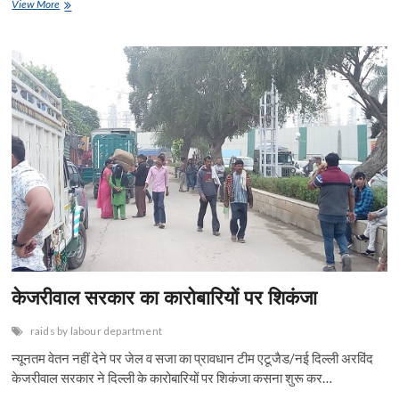
ac
w
h
m
n
nt
in
h
चोरों
View More
e
का
itt
at
ai
ke
er
t
ar
सरदार
b
er
s
l
dI
es
e
है
गांधी
o
A
n
t
परिवारः
मनोज
o
p
तिवारी
k
p
केजरीवाल सरकार का कारोबारियों पर शिकंजा
raids by labour department
न्यूनतम वेतन नहीं देने पर जेल व सजा का प्रावधान टीम एटूजैड/नई दिल्ली अरविंद
केजरीवाल सरकार ने दिल्ली के कारोबारियों पर शिकंजा कसना शुरू कर…