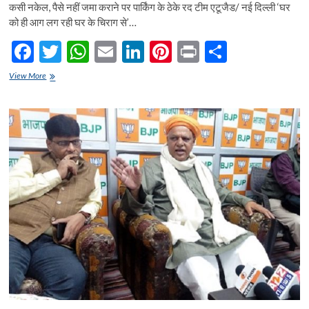
कसी नकेल, पैसे नहीं जमा कराने पर पार्किंग के ठेके रद टीम एटूजैड/ नई दिल्ली ‘घर
को ही आग लग रही घर के चिराग से’…
F
T
W
E
Li
Pi
Pr
S
ac
w
h
m
n
nt
in
h
भाजपा-
View More
e
निगमः
itt
at
ai
ke
er
t
ar
घर
b
er
s
l
dI
es
e
को
ही
o
A
n
t
आग
लग
o
p
रही
घर
k
p
के
चिराग
से