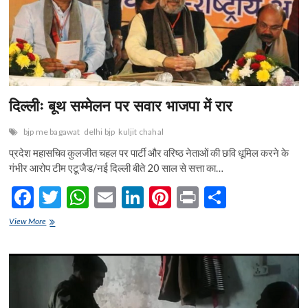
n
दिल्लीः बूथ सम्मेलन पर सवार भाजपा में रार
bjp me bagawat
delhi bjp
kuljit chahal
प्रदेश महासचिव कुलजीत चहल पर पार्टी और वरिष्ठ नेताओं की छवि धूमिल करने के
गंभीर आरोप टीम एटूजैड/नई दिल्ली बीते 20 साल से सत्ता का…
F
T
W
E
Li
Pi
Pr
S
ac
w
h
m
n
nt
in
h
दिल्लीः
View More
e
बूथ
itt
at
ai
ke
er
t
ar
सम्मेलन
b
er
s
l
dI
es
e
पर
सवार
o
A
n
t
भाजपा
में
o
p
रार