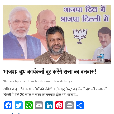
e
itt
at
ai
ke
er
t
ar
उम्र
b
er
s
l
dI
es
e
कैद
की
o
A
n
t
सजा
o
p
k
p
भाजपाः बूथ कार्यकर्ता दूर करेंगे सत्ता का बनवास!
booth prabandhan
booth sammelan
delhi bjp
अमित शाह करेंगे कार्यकर्ताओं को संबोधित टीम एटूजैड/ नई दिल्ली देश की राजधानी
दिल्ली में बीते 20 साल से सत्ता का बनवास झेल रही भाजपा…
F
T
W
E
Li
Pi
Pr
S
ac
w
h
m
n
nt
in
h
भाजपाः