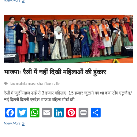
View More
e
बूथ
itt
at
ai
ke
er
t
ar
कार्यकर्ता
b
er
s
l
dI
es
e
दूर
करेंगे
o
A
n
t
सत्ता
का
o
p
बनवास!
k
p
भाजपाः रैली में नहीं दिखी महिलाओं की हुंकार
bjp mahila maorcha
flop
rally
रैली में जुटीं महज ढाई से 3 हजार महिलाएं, 15 हजार जुटाने का था दावा टीम एटूजैड/
नई दिल्ली दिल्ली प्रदेश भाजपा महिला मोर्चा की…
F
T
W
E
Li
Pi
Pr
S
ac
w
h
m
n
nt
in
h
भाजपाः
View More
e
रैली
itt
at
ai
ke
er
t
ar
में