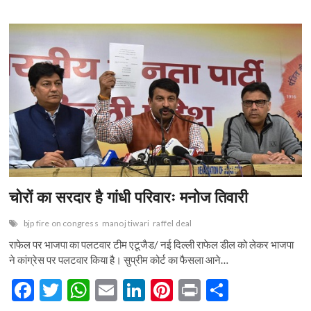
e
अब
itt
at
ai
ke
er
t
ar
महिलाएं
b
er
s
l
dI
es
e
भरेंगी
हुंकार
o
A
n
t
o
p
k
p
चोरों का सरदार है गांधी परिवारः मनोज तिवारी
bjp fire on congress
manoj tiwari
raffel deal
राफेल पर भाजपा का पलटवार टीम एटूजैड/ नई दिल्ली राफेल डील को लेकर भाजपा
ने कांग्रेस पर पलटवार किया है। सुप्रीम कोर्ट का फैसला आने…
F
T
W
E
Li
Pi
Pr
S