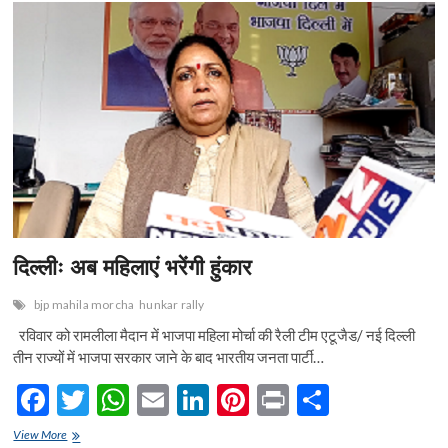
b
er
s
l
dI
es
e
नहीं
दिखी
o
A
n
t
महिलाओं
की
o
p
हुंकार
k
p
दिल्लीः अब महिलाएं भरेंगी हुंकार
bjp mahila morcha
hunkar rally
रविवार को रामलीला मैदान में भाजपा महिला मोर्चा की रैली टीम एटूजैड/ नई दिल्ली
तीन राज्यों में भाजपा सरकार जाने के बाद भारतीय जनता पार्टी…
F
T
W
E
Li
Pi
Pr
S
ac
w
h
m
n
nt
in
h
दिल्लीः
View More