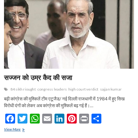
o
A
n
t
o
p
k
p
सज्जन को उम्र कैद की सजा
84 sikh riought
congress leaders
high court verdict
sajjan kumar
बढ़ी कांग्रेस की मुश्किलें टीम एटूजैड/ नई दिल्ली राजधानी में 1984 में हुए सिख
विरोधी दंगों को लेकर अब कांग्रेस की मुश्किलें बढ़ गई हैं।…
F
T
W
E
Li
Pi
Pr
S
ac
w
h
m
n
nt
in
h
सज्जन
View More
को