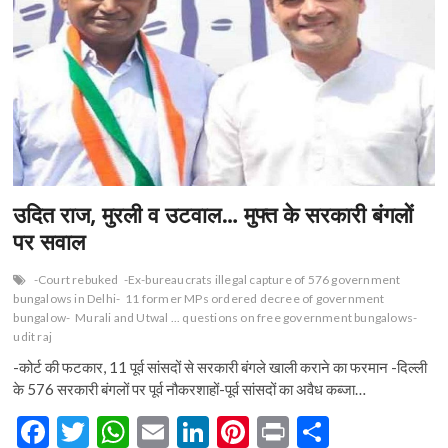
n
उदित राज, मुरली व उटवाल… मुफ्त के सरकारी बंगलों
पर सवाल
-Court rebuked
-Ex-bureaucrats illegal capture of 576 government
bungalows in Delhi-
11 former MPs ordered decree of government
bungalow-
Murali and Utwal ... questions on free government bungalows-
udit raj
-कोर्ट की फटकार, 11 पूर्व सांसदों से सरकारी बंगले खाली कराने का फरमान -दिल्ली
के 576 सरकारी बंगलों पर पूर्व नौकरशाहों-पूर्व सांसदों का अवैध कब्जा…
F
T
W
E
Li
Pi
Pr
S