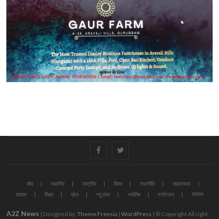
#
#
होम
स्थानीय
राष्ट्रीय
विश्व
राजनीति
साक्षात्कार
स्वास्थ
व्यापार
शिक्षा
खेल
न्यू लांच
ज्योतिष
मनोरंजन
A2Z News
| Designed by:
Theme Freesia
|
WordPress
| © Copyright All right