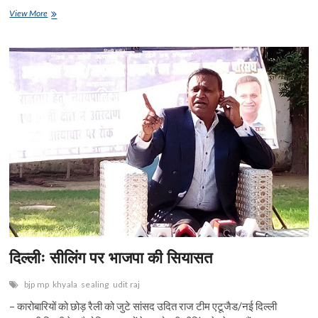
ac
w
h
m
n
nt
in
h
उदित
View More
e
राज,
itt
at
ai
ke
er
t
ar
मुरली
b
er
s
l
dI
es
e
व
उटवाल…
o
A
n
t
मुफ्त
के
o
p
सरकारी
बंगलों
k
p
पर
सवाल
दिल्लीः सीलिंग पर भाजपा की सियासत
bjp mp
khyala
sealing
udit raj
– कारोबारियों को छोड़ रैली को जुटे सांसद उदित राज टीम एटूजैड/नई दिल्ली