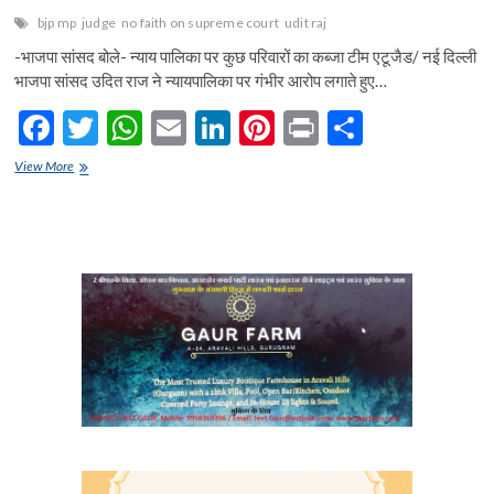
bjp mp
judge
no faith on supreme court
udit raj
-भाजपा सांसद बोले- न्याय पालिका पर कुछ परिवारों का कब्जा टीम एटूजैड/ नई दिल्ली
भाजपा सांसद उदित राज ने न्यायपालिका पर गंभीर आरोप लगाते हुए…
F
T
W
E
Li
Pi
Pr
S
ac
w
h
m
n
nt
in
h
सुप्रीम
View More
e
कोर्ट
itt
at
ai
ke
er
t
ar
पर
b
er
s
l
dI
es
e
नहीं
भरोसा-
o
A
n
t
उदितराज
o
p
k
p