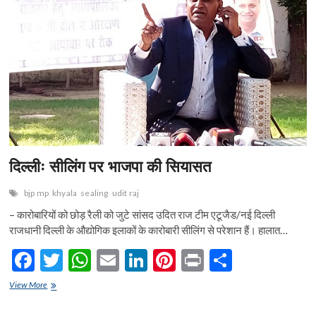
n
दिल्लीः सीलिंग पर भाजपा की सियासत
bjp mp
khyala
sealing
udit raj
– कारोबारियों को छोड़ रैली को जुटे सांसद उदित राज टीम एटूजैड/नई दिल्ली
राजधानी दिल्ली के औद्योगिक इलाकों के कारोबारी सीलिंग से परेशान हैं। हालात…
F
T
W
E
Li
Pi
Pr
S
ac
w
h
m
n
nt
in
h
दिल्लीः
View More
e
सीलिंग
itt
at
ai
ke
er
t
ar
पर