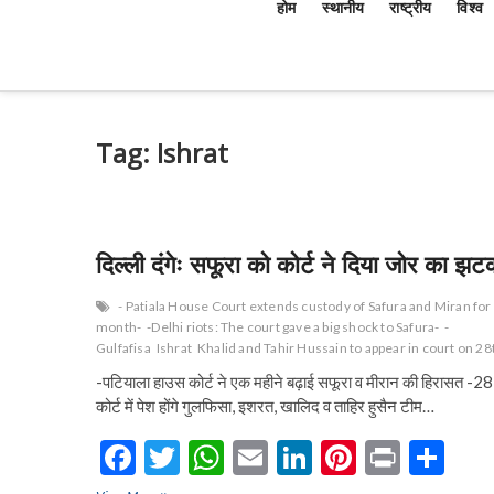
होम
स्थानीय
राष्ट्रीय
विश्व
Tag:
Ishrat
दिल्ली दंगेः सफूरा को कोर्ट ने दिया जोर का झट
- Patiala House Court extends custody of Safura and Miran for
month-
-Delhi riots: The court gave a big shock to Safura-
-
Gulfafisa
Ishrat
Khalid and Tahir Hussain to appear in court on 28
-पटियाला हाउस कोर्ट ने एक महीने बढ़ाई सफूरा व मीरान की हिरासत -28
कोर्ट में पेश होंगे गुलफिसा, इशरत, खालिद व ताहिर हुसैन टीम…
F
T
W
E
Li
Pi
Pr
S
ac
w
h
m
n
nt
in
h