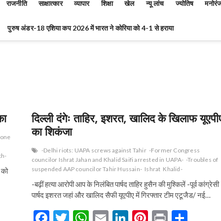
राजनीति
साक्षात्कार
व्यापार
शिक्षा
खेल
न्यू लांच
ज्योतिष
मनोरं
पुरुष अंडर-18 एशिया कप 2026 में भारत ने कोरिया को 4-1 से हराया
का
दिल्ली दंगेः ताहिर, इशरत, खालिद के खिलाफ यूएपी
का शिकंजा
 one
-Delhi riots: UAPA screws against Tahir
-Former Congress
th-
councilor Ishrat Jahan and Khalid Saifi arrested in UAPA-
-Troubles of
suspended AAP councilor Tahir Hussain-
Ishrat
Khalid-
 को
-बढ़ीं हत्या आरोपी आप के निलंबित पार्षद ताहिर हुसैन की मुश्किलें -पूर्व कांग्रेसी
पार्षद इशरत जहां और खालिद सैफी यूएपीए में गिरफ्तार टीम एटूजैड/ नई…
F
T
W
E
Li
Pi
Pr
S