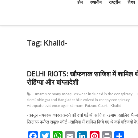
होम
स्थानीय
राष्ट्रीय
विश्व
Tag:
Khalid-
DELHI RIOTS: खौफनाक साजिश में शामिल थ
रोहिंग्या और बांग्लादेशी
- Imams of many mosques were included in the conspiracy-
-
riot: Rohingya and Bangladeshi involved in creepy conspiracy-
Adequate evidence against Imam
Faizan: Court-
Khalid-
-कानून-व्यवस्था ध्वस्त करने की रची गई थी साजिश -इमाम, खालिद, फैज
खिलाफ पर्याप्त सबूतः कोर्ट -साजिश में शामिल किये गए थे कई मस्जिदों क
F
T
W
E
Li
Pi
Pr
S