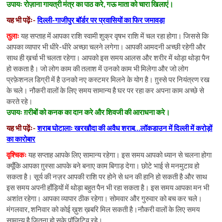
उपायः रोज़ाना गायत्री मंत्र का पाठ करे, गऊ माता को चारा खिलाएं।
यह भी पढ़ेंः-
दिल्ली-गाजीपुर बॉर्डर पर प्रवासियों का फिर जमावड़ा
तुलाः
यह सप्ताह में आपका राशि स्वामी शुक्र वृषभ राशि में चल रहा होगा। जिससे कि
आपका व्यापार भी धीरे-धीरे अच्छा चलने लगेगा। आपकी आमदनी अच्छी रहेगी और
साथ ही ख़र्चा भी चलता रहेगा। आपको इस समय आलस और शरीर में थोड़ा थोड़ा पैन
हो सकता है। जो लोग काम की तलाश में उनको काम भी मिलेगा और जो लोग
प्रफ़ेशनल डिग्री में है उनको नए कस्टमर मिलने के योग है। ग़ुस्से पर नियंत्रण रख
के चले। नौकरी वालों के लिए समय सामान्य है घर पर रहा कर अपना काम अच्छे से
करते रहे।
उपायः ग़रीबों को कनक का दान करे और शिवजी की आराधना करे।
यह भी पढ़ेंः-
शराब घोटालाः खरखौदा की अवैध शराब…लॉकडाउन में दिल्ली में करोड़ों
का कारोबार
वृश्चिकः
यह सप्ताह आपके लिए सामान्य रहेगा। इस समय आपको ध्यान से चलना होगा
क्यूँकि आपका ग़ुस्सा आपके बने बनाए काम बिगाड़ देगा। छोटे भाई से मनमुटाव हो
सकता है। सूर्य की नज़र आपकी राशि पर होने से धन की हानि हो सकती है और साथ
इस समय अपनी हाँड़ियों में थोड़ा बहुत पैन भी रहा सकता है। इस समय आपका मन भी
अशांत रहेगा। आपका व्यापार ठीक रहेगा। सोमवार और गुरुवार को बच कर चले।
मंगलवार, शनिवार को कोई ख़ुश ख़बरि मिल सकती है।नौकरी वालों के लिए समय
सामान्य है जितना हो सके पॉज़िटिव रहे।