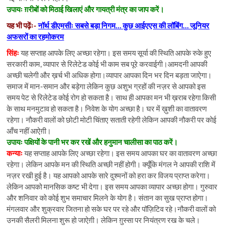
उपायः ग़रीबों को मिठाई खिलाएं और गायत्री मंत्र का जाप करें।
यह भी पढ़ेंः-
नॉर्थ डीएमसीः सबसे बड़ा निगम… कुछ आईएएस की लॉबिंग… जूनियर
अफसरों का रहमोकरम
सिंहः
यह सप्ताह आपके लिए अच्छा रहेगा। इस समय सूर्या की स्थिति आपके रुके हुए
सरकारी काम, व्यापार से रिलेटेड कोई भी काम सब पूरे करवाईगी।आमदनी आपकी
अच्छी चलेगी और ख़र्च भी अधिक होगा।व्यापार आपका दिन भर दिन बड़ता जाऐगा।
समाज में मान-समान और बड़ेगा लेकिन कुछ अशुभ ग्रहों की नज़र से आपको इस
समय पेट से रिलेटेड कोई रोग हो सकता है। साथ ही आपका मन भी ख़राब रहेगा किसी
के साथ मनमुटाव हो सकता है। निवेश के योग अच्छा है। घर में ख़ुशी का वातावरण
रहेगा। नौकरी वालों को छोटी मोटी चिंताए सताती रहेगी लेकिन आपकी नौकरी पर कोई
आँच नहीं आऐग़ी।
उपायः पक्षियों के पानी भर कर रखें और हनुमान चालीसा का पाठ करें।
कन्याः
यह सप्ताह आपके लिए अच्छा रहेगा। इस समय आपका घर का वातावरण अच्छा
रहेगा। लेकिन आपके मन की स्थिति अच्छी नहीं होगी। क्यूँकि मंगल ने आपकी राशि में
नज़र रखी हुई है। यह आपको आपके सारे दुश्मनों को हरा कर विजय प्राप्त करेगा।
लेकिन आपको मानसिक कष्ट भी देगा। इस समय आपका व्यापार अच्छा होगा। गुरुवार
और शनिवार को कोई शुभ समाचार मिलने के योग है। संतान का सुख प्राप्त होगा।
मंगलवार और शुक्रवार जितना हो सके घर पर रहे और पॉज़िटिव रहे।नौकरी वालों को
उनकी सैलरी मिलना शुरू हो जाऐग़ी। लेकिन ग़ुस्सा पर नियंत्रण रख के चले।