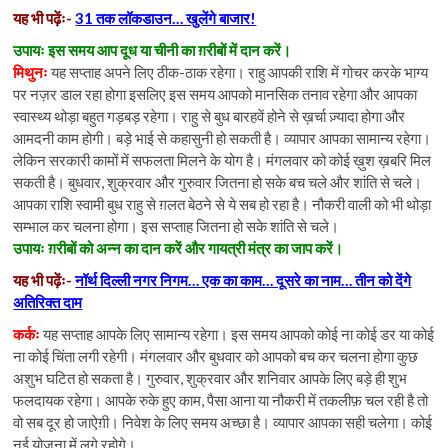
यह भी पढ़ेंः-
31 तक लॉकडाउन… खुलेंगे बाजार!
उपायः इस समय आप दूध या चीनी का ग़रीबों में दान करें।
मिथुनः
यह सप्ताह अपने लिए ठीक-ठाक रहेगा। राहु आपकी राशि में गोचर करके भाग्य
पर नज़र डाल रहा होगा इसलिए इस समय आपको मानसिक तनाव रहेगा और आपका
स्वास्थ्य थोड़ा बहुत गड़बड़ रहेगा। राहु से बुध बारहवें होने से ख़र्चा ज़्यादा होगा और
आमदनी काम होगी। बड़े भाई से कहासुनी हो सकती है। व्यापार आपका सामान्य रहेगा।
लेकिन सरकारी कामों में सफलता मिलने के योग है। मंगलवार को कोई ख़ुश ख़बरि मिल
सकती है। बुधवार, शुक्रवार और गुरुवार जितना हो सके बच चले और शांति से चले।
आपका राशि स्वामी बुध राहु से ग़लत बेठने से ये सब हो रहा है। नौकरी वाली को भी थोड़ा
सम्भाल कर चलना होगा। इस सप्ताह जितना हो सके शांति से चले।
उपायः ग़रीबों को अन्न का दान करें और गायत्री मंत्र का जाप करें।
यह भी पढ़ेंः-
नॉर्थ दिल्ली नगर निगम… एक का काम… दूसरे का नाम… तीन को देंगे
अतिरिक्त दाम
कर्कः
यह सप्ताह आपके लिए सामान्य रहेगा। इस समय आपको कोई ना कोई डर या कोई
ना कोई चिंता लगी रहेगी। मंगलवार और बुधवार को आपको बच कर चलना होगा कुछ
अशुभ घटित हो सकता है। गुरुवार, शुक्रवार और शनिवार आपके लिए बड़े ही शुभ
फलदायक रहेगा। आपके रुके हुए काम, पैसा आना या नौकरी में तकलीफ़ चल रही है तो
वो सब दूर हो जाऐग़ी। निवेश के लिए समय अच्छा है। व्यापार आपका सही चलेगा। कोई
नई योजना में लगे रहोगे।