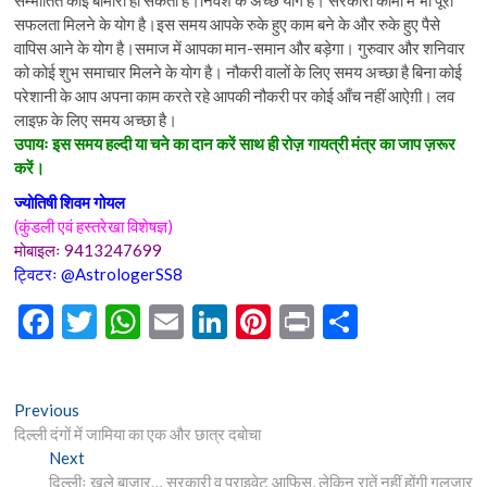
सम्भांतित कोई बीमारी हो सकती है।निवेश के अच्छे योग है। सरकारी कामों में भी पूरी
सफलता मिलने के योग है।इस समय आपके रुके हुए काम बने के और रुके हुए पैसे
वापिस आने के योग है।समाज में आपका मान-समान और बड़ेगा। गुरुवार और शनिवार
को कोई शुभ समाचार मिलने के योग है। नौकरी वालों के लिए समय अच्छा है बिना कोई
परेशानी के आप अपना काम करते रहे आपकी नौकरी पर कोई आँच नहीं आऐग़ी। लव
लाइफ़ के लिए समय अच्छा है।
उपायः इस समय हल्दी या चने का दान करें साथ ही रोज़ गायत्री मंत्र का जाप ज़रूर
करें।
ज्योतिषी शिवम गोयल
(कुंडली एवं हस्तरेखा विशेषज्ञ)
मोबाइलः 9413247699
ट्विटरः @AstrologerSS8
F
T
W
E
Li
Pi
Pr
S
ac
w
h
m
n
nt
in
h
e
itt
at
ai
ke
er
t
ar
Post
Previous
Previous
b
er
s
l
dI
es
e
post:
दिल्ली दंगों में जामिया का एक और छात्र दबोचा
navigation
o
A
n
t
Next
Next
post:
दिल्लीः खुले बाजार… सरकारी व प्राइवेट आफिस, लेकिन रातें नहीं होंगी गुलजार