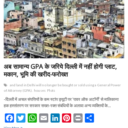
का
k
p
BJP
में
विलय
अब सामान्य GPA के जरिये दिल्ली में नहीं होगी प्लाट,
मकान, भूमि की खरीद-फरोख्त
and land in Delhi will no longer be bought or sold using a General Power
of Attorney (GPA).
houses
Plots
-दिल्ली में अचल संपत्तियों के कम स्टांप ड्यूटी पर ‘पावर ऑफ अटॉर्नी’ से मालिकाना
हक हस्तांतरण पर सरकार सख्त-रक्त संबंधियों के अलावा अन्य व्यक्तियों के…
F
T
W
E
Li
Pi
Pr
S
ac
w
h
m
n
nt
in
h
अब
View More