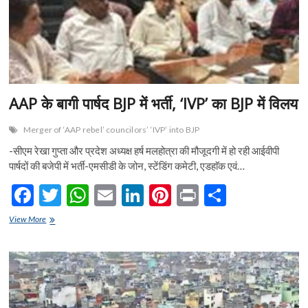
n
AAP के बागी पार्षद BJP में भर्ती, ‘IVP’ का BJP में विलय
Merger of ‘AAP rebel’ councilors’ ‘IVP’ into BJP
-सीएम रेखा गुप्ता और प्रदेश अध्यक्ष हर्ष मलहोत्रा की मौजूदगी में हो रही आईवीपी
पार्षदों की बजेपी में भर्ती-एमसीडी के जोन, स्टेंडिंग कमेटी, एडहाॅक एवं…
F
T
W
E
Li
Pi
Pr
S
ac
w
h
m
n
nt
in
h
AAP
View More
e
के
itt
at
ai
ke
er
t
ar
बागी
b
er
s
l
dI
es
e
पार्षद
BJP
o
A
n
t
में
भर्ती,
o
p
‘IVP’