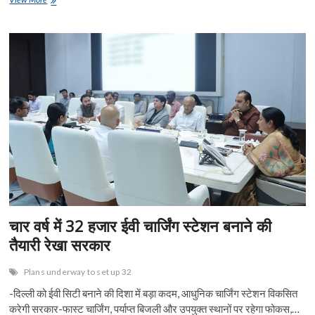
e
सामान्य
itt
at
ai
ke
er
t
ar
GPA
b
er
s
l
dI
es
e
के
जरिये
o
A
n
t
दिल्ली
में
o
p
नहीं
होगी
k
p
प्लाट,
मकान,
भूमि
की
खरीद-
फरोख्त
चार वर्ष में 32 हजार ईवी चार्जिंग स्टेशन बनाने की
तैयारी रेखा सरकार
Plans underway to set up 32
-दिल्ली को ईवी सिटी बनाने की दिशा में बड़ा कदम, आधुनिक चार्जिंग स्टेशन विकसित
करेगी सरकार-फास्ट चार्जिंग, पर्याप्त बिजली और उपयुक्त स्थानों पर रहेगा फोकस,…