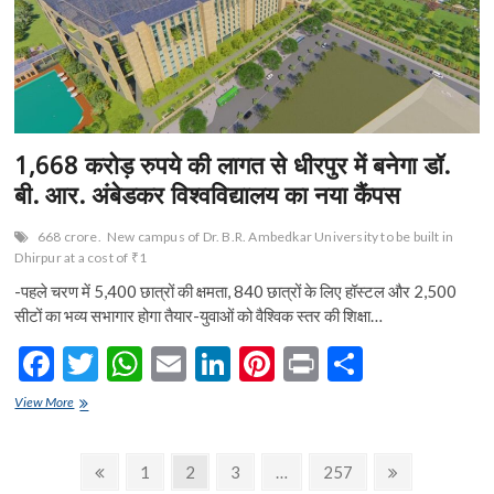
का
दौरा,
लेगेसी
वेस्ट
के
निस्तारण
में
तेजी
1,668 करोड़ रुपये की लागत से धीरपुर में बनेगा डॉ.
लाने
के
बी. आर. अंबेडकर विश्वविद्यालय का नया कैंपस
आदेश
668 crore.
New campus of Dr. B.R. Ambedkar University to be built in
Dhirpur at a cost of ₹1
-पहले चरण में 5,400 छात्रों की क्षमता, 840 छात्रों के लिए हॉस्टल और 2,500
सीटों का भव्य सभागार होगा तैयार-युवाओं को वैश्विक स्तर की शिक्षा…
F
T
W
E
Li
Pi
Pr
S
ac
w
h
m
n
nt
in
h
1,668
View More
e
करोड़
itt
at
ai
ke
er
t
ar
रुपये
b
er
s
l
dI
es
e
Posts
की
Previous
Page
Page
Page
Page
Next
1
2
3
…
257
लागत