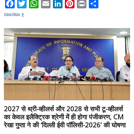
F
T
W
E
Li
Pi
Pr
S
ac
w
h
m
n
nt
in
h
ऋषभ
View More
e
पंत
itt
at
ai
ke
er
t
ar
और
b
er
s
l
dI
es
e
प्रतिका
रावल
o
A
n
t
पर
रहेंगी
o
p
नजरें,
DPL
k
p
सीजन-3
की
नीलामी
में
600
से
अधिक
खिलाड़ियों
पर
2027 से थ्री-व्हीलर्स और 2028 से सभी टू-व्हीलर्स
लगेगी
का केवल इलैक्ट्रिक श्रेणी में ही होगा पंजीकरण, CM
बोली
रेखा गुप्ता ने की ‘दिल्ली ईवी पॉलिसी-2026’ की घोषणा