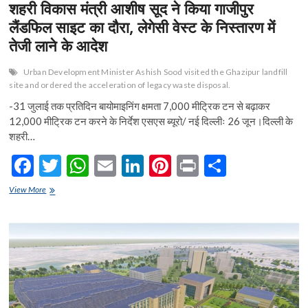
शहरी विकास मंत्री आशीष सूद ने किया गाजीपुर
CM
रेखा
लैंडफिल साइट का दौरा, लेगेसी वेस्ट के निस्तारण में
गुप्ता
तेजी लाने के आदेश
ने
की
‘दिल्ली
Urban Development Minister Ashish Sood visited the Ghazipur landfill
ईवी
site and ordered the acceleration of legacy waste disposal.
पॉलिसी-2026’
-31 जुलाई तक प्रतिदिन बायोमाइनिंग क्षमता 7,000 मीट्रिक टन से बढ़ाकर
की
12,000 मीट्रिक टन करने के निर्देश एसएस ब्यूरो/ नई दिल्लीः 26 जून।दिल्ली के
घोषणा
शहरी…
F
T
W
E
Li
Pi
Pr
S
ac
w
h
m
n
nt
in
h
शहरी
View More
e
विकास
itt
at
ai
ke
er
t
ar
मंत्री
b
er
s
l
dI
es
e
आशीष
सूद
o
A
n
t
ने
किया
o
p
गाजीपुर
लैंडफिल
k
p
साइट