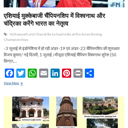
एशियाई मुक्केबाजी चैंपियनशिप में विश्वनाथ और
चंद्रिका करेंगे भारत का नेतृत्व
Vishwanath and Chandrika to lead India at the Asian Boxing
Championships.
-3 जुलाई से इंडोनेशिया में हो रही अंडर-19 एवं अंडर-23 चैंपियनशिप की शुरुआत
विजय कुमार/ नई दिल्ली, 1 जुलाई।मौजूदा एशियाई चैंपियन विश्वनाथ सुरेश (50
किग्रा,…
F
T
W
E
Li
Pi
Pr
S
ac
w
h
m
n
nt
in
h
एशियाई
View More
e
मुक्केबाजी
itt
at
ai
ke
er
t
ar
चैंपियनशिप
b
er
s
l
dI
es
e
में
विश्वनाथ
o
A
n
t
और
चंद्रिका
o
p
करेंगे
भारत
k
p