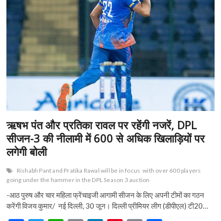
नाकाम
o
A
n
t
रेखा
सरकार..
o
p
लोगों
से
k
p
की
अपने
हाथों
में
लेने
की
पुकार!
ऋषभ पंत और प्रतिका रावल पर रहेंगी नजरें, DPL
सीजन-3 की नीलामी में 600 से अधिक खिलाड़ियों पर
लगेगी बोली
Rishabh Pant and Pratika Rawal will be in focus
with over 600 players
going under the hammer in the DPL Season 3 auction
-आठ पुरुष और चार महिला फ्रेंचाइजी आगामी सीजन के लिए अपनी टीमों का गठन
करेंगी विजय कुमार/ नई दिल्ली, 30 जून। दिल्ली प्रीमियर लीग (डीपीएल) टी20…