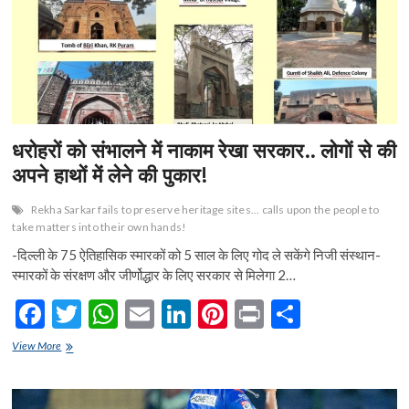
का
नेतृत्व
धरोहरों को संभालने में नाकाम रेखा सरकार.. लोगों से की
अपने हाथों में लेने की पुकार!
Rekha Sarkar fails to preserve heritage sites... calls upon the people to
take matters into their own hands!
-दिल्ली के 75 ऐतिहासिक स्मारकों को 5 साल के लिए गोद ले सकेंगे निजी संस्थान-
स्मारकों के संरक्षण और जीर्णोद्धार के लिए सरकार से मिलेगा 2…
F
T
W
E
Li
Pi
Pr
S
ac
w
h
m
n
nt
in
h
धरोहरों
View More
e
को
itt
at
ai
ke
er
t
ar
संभालने
b
er
s
l
dI
es
e
में