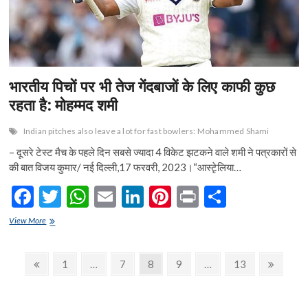
से
नाखुश
नजर
आए
कप्तान
भारतीय पिचों पर भी तेज गेंदबाजों के लिए काफी कुछ
रहता है: मोहम्मद शमी
Indian pitches also leave a lot for fast bowlers: Mohammed Shami
– दूसरे टेस्ट मैच के पहले दिन सबसे ज्यादा 4 विकेट झटकने वाले शमी ने पत्रकारों से
की बात विजय कुमार/ नई दिल्ली,17 फरवरी, 2023।“आस्टेृलिया…
F
T
W
E
Li
Pi
Pr
S
ac
w
h
m
n
nt
in
h
भारतीय
View More
e
पिचों
itt
at
ai
ke
er
t
ar
पर
b
er
s
l
dI
es
e
Posts
भी
Previous
Page
Page
Page
Page
Page
Next
1
…
7
8
9
…
13
तेज
o
A
n
t
page
page
navigation
गेंदबाजों
के
o
p
लिए