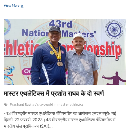
ac
w
h
m
n
nt
in
h
आशिकी
View More
e
में
itt
at
ai
ke
er
t
ar
लगे
b
er
s
l
dI
es
e
हैं
विश्व
o
A
n
t
महिला
बॉक्सिंग
o
p
चैंपियनशिप
के
k
p
वॉलिंटियर्स
मास्टर एथलेटिक्स में प्रशांत राघव के दो स्वर्ण
Prashant Raghav's two gold in master athletics
-43 वीं राष्ट्रीय मास्टर एथलेटिक्स चैंपियनशिप का आयोजन एसएस ब्यूरो/ नई
दिल्ली, 22 फरवरी, 2023।43 वीं राष्ट्रीय मास्टर एथलेटिक्स चैंपियनशिप में
भारतीय खेल प्राधिकरण (SAI)…