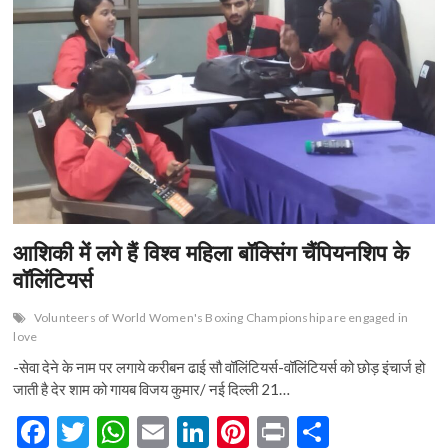
मीडिया
o
A
n
t
रूम
में
o
p
आउटसाइडर
काट
k
p
रहे
मजे…
सुधरने
को
तैयार
नहीं
आयोजक
आशिकी में लगे हैं विश्व महिला बॉक्सिंग चैंपियनशिप के
वॉलिंटियर्स
Volunteers of World Women's Boxing Championship are engaged in
love
-सेवा देने के नाम पर लगाये करीबन ढाई सौ वॉलिंटियर्स-वॉलिंटियर्स को छोड़ इंचार्ज हो
जाती है देर शाम को गायब विजय कुमार/ नई दिल्ली 21…
F
T
W
E
Li
Pi
Pr
S