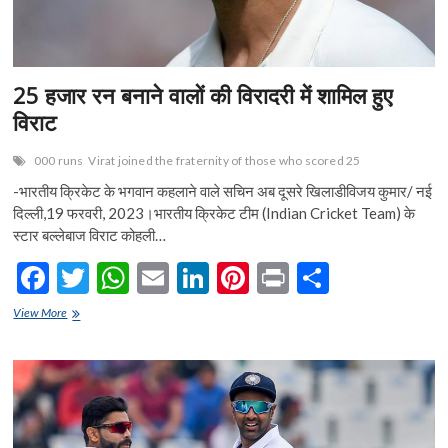
इंडिया
का
हिस्सा
25 हजार रन बनाने वालों की विरादरी में शामिल हुए
विराट
000 runs
Virat joined the fraternity of those who scored 25
-भारतीय क्रिकेट के भगवान कहलाने वाले सचिन अब दूसरे खिलाडीविजय कुमार/ नई
दिल्ली,19 फरवरी, 2023।भारतीय क्रिकेट टीम (Indian Cricket Team) के
स्टार बल्लेबाज विराट कोहली…
F
T
W
E
Li
Pi
Pr
S
ac
w
h
m
n
nt
in
h
25
View More
e
हजार
itt
at
ai
ke
er
t
ar
रन
b
er
s
l
dI
es
e
बनाने
वालों
o
A
n
t
की
विरादरी
o
p
में