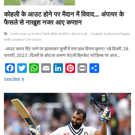
कोहली के आउट होने पर मैदान में विवाद… अंपायर के
फैसले से नाखुश नजर आए कप्तान
Controversy in the field after Kohli's dismissal... Captain looked unhappy
with umpire's decision
-आउट करार दिए जाने पर झल्लाकर कुर्सी में मारा हाथ विजय कुमार/ नई दिल्ली, 18
फरवरी, 2023।दिल्ली के कोटला अरूण जेटली क्रिकेट स्टेडियम पर आज…
F
T
W
E
Li
Pi
Pr
S
ac
w
h
m
n
nt
in
h
कोहली
View More
e
के
itt
at
ai
ke
er
t
ar
आउट
b
er
s
l
dI
es
e
होने
पर
o
A
n
t
मैदान
में
o
p
विवाद…
अंपायर
k
p
के
फैसले