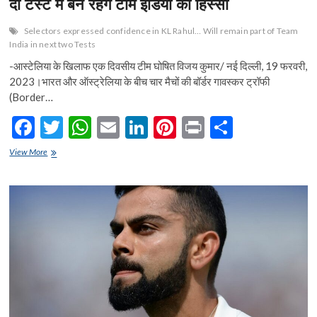
दो टेस्ट में बने रहेंगे टीम इंडिया का हिस्सा
Selectors expressed confidence in KL Rahul… Will remain part of Team
India in next two Tests
-आस्टेलिया के खिलाफ एक दिवसीय टीम घोषित विजय कुमार/ नई दिल्ली, 19 फरवरी,
2023।भारत और ऑस्ट्रेलिया के बीच चार मैचों की बॉर्डर गावस्कर ट्रॉफी
(Border…
F
T
W
E
Li
Pi
Pr
S
ac
w
h
m
n
nt
in
h
चयनकर्ताओं
View More
e
ने
itt
at
ai
ke
er
t
ar
जताया
b
er
s
l
dI
es
e
केएल
राहुल
o
A
n
t
पर
भरोसा…
o
p
अगले
दो
k
p
टेस्ट
में
बने
रहेंगे
टीम