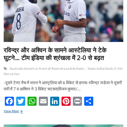
शामिल
k
p
हुए
विराट
रविन्द्र और अश्विन के सामने आस्टेलिया ने टेके
घुटने… टीम इंडिया की श्रंखला में 2-0 से बढ़त
Australia kneels in front of Ravindra and Ashwin… Team India leads 2-0 in
the series
-दूसरे टेस्ट मैच में भारत ने आस्टृलिया को 6 विकेट से हराया-रविन्द्र जडेजा ने दूसरी
पारी में 7 व आश्विन ने 3 विकेट चटकाएविजय कुमार/…
F
T
W
E
Li
Pi
Pr
S
ac
w
h
m
n
nt
in
h
रविन्द्र
View More
e
और
itt
at
ai
ke
er
t
ar
अश्विन
के