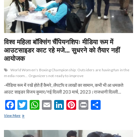
n
विश्व महिला बॉक्सिंग चैंपियनशिपः मीडिया रूम में
आउटसाइडर काट रहे मजे… सुधरने को तैयार नहीं
आयोजक
World Women's Boxing Championship: Outsiders are having fun in the
media room… Organizers not ready to improve
-मीडिया रूम में रखें होते हैं कैमरे, लैपटॉप व लाखों का सामान, कभी भी आ धमकते
आउट साइडर विजय कुमार/नई दिल्ली 203 मार्च, 2023।राजधानी दिल्ली…
F
T
W
E
Li
Pi
Pr
S
ac
w
h
m
n
nt
in
h
विश्व
View More
e
महिला
itt
at
ai
ke
er
t
ar
बॉक्सिंग
b
er
s
l
dI
es
e
चैंपियनशिपः