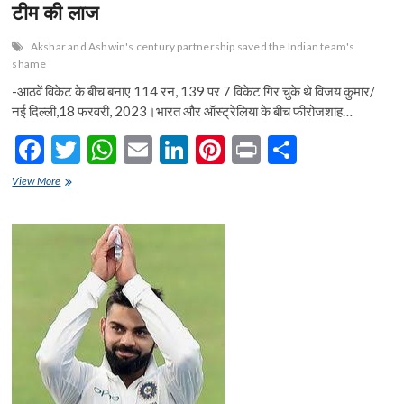
टीम की लाज
Akshar and Ashwin's century partnership saved the Indian team's
shame
-आठवें विकेट के बीच बनाए 114 रन, 139 पर 7 विकेट गिर चुके थे विजय कुमार/
नई दिल्ली,18 फरवरी, 2023।भारत और ऑस्ट्रेलिया के बीच फीरोजशाह…
F
T
W
E
Li
Pi
Pr
S
ac
w
h
m
n
nt
in
h
अक्षर
View More
e
व
itt
at
ai
ke
er
t
ar
अश्विन
b
er
s
l
dI
es
e
की
शतकीय
o
A
n
t
साझेदारी
ने
o
p
बचाई
भारतीय
k
p
टीम
की
लाज