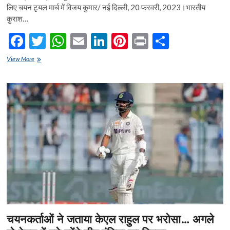
लिए चयन टृयल मार्च में विजय कुमार/ नई दिल्ली, 20 फरवरी, 2023।भारतीय
कुराश…
F
T
W
E
Li
Pi
Pr
S
ac
w
h
m
n
nt
in
h
महिलाओं
View More
e
को
itt
at
ai
ke
er
t
ar
खेलों
b
er
s
l
dI
es
e
में
बढ़ावा
o
A
n
t
देगी
कुराश
o
p
फेडरेशन
k
p
चयनकर्ताओं ने जताया केएल राहुल पर भरोसा… अगले