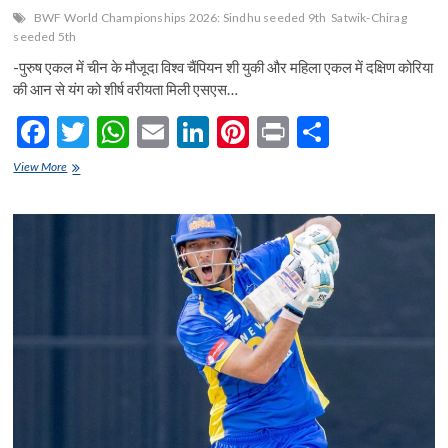
BWF World Championships 2026: Sindhu seeded 9th
Satwik-Chirag
seeded 5th
-पुरुष एकल में चीन के मौजूदा विश्व चैंपियन शी युकी और महिला एकल में दक्षिण कोरिया
की आन से यंग को शीर्ष वरीयता मिली एसएस…
F
T
W
E
Li
Pi
Pr
S
ac
w
h
m
n
nt
in
h
बीडब्ल्यूएफ
View More
e
विश्व
itt
at
ai
ke
er
t
ar
चैंपियनशिप
b
er
s
l
dI
es
e
2026:
सिंधु
o
A
n
t
को
9वीं
o
p
और
सात्विक-
k
p
चिराग
को
5वीं
सीडिंग