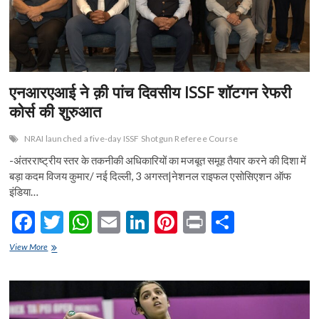
आसानी
से
हासिल
किया
181
रन
का
एनआरएआई ने क़ी पांच दिवसीय ISSF शॉटगन रेफरी
लक्ष्य
कोर्स की शुरुआत
NRAI launched a five-day ISSF Shotgun Referee Course
-अंतरराष्ट्रीय स्तर के तकनीकी अधिकारियों का मजबूत समूह तैयार करने की दिशा में
बड़ा कदम विजय कुमार/ नई दिल्ली, 3 अगस्त|नेशनल राइफल एसोसिएशन ऑफ
इंडिया…
F
T
W
E
Li
Pi
Pr
S
ac
w
h
m
n
nt
in
h
एनआरएआई
View More
e
ने
itt
at
ai
ke
er
t
ar
क़ी
b
er
s
l
dI
es
e
पांच
दिवसीय
o
A
n
t
ISSF