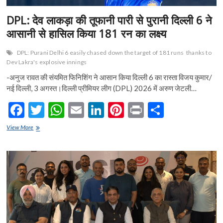
DPL: देव लाकड़ा की तूफानी पारी से पुरानी दिल्ली 6 ने
आसानी से हासिल किया 181 रन का लक्ष्य
DPL: Purani Delhi 6 easily chased down the target of 181 runs
thanks to
Dev Lakra's explosive innings
-अनुज रावत की संयमित फिनिशिंग ने आसान किया दिल्ली 6 का रास्ता विजय कुमार/
नई दिल्ली, 3 अगस्त।दिल्ली प्रीमियर लीग (DPL) 2026 में अरुण जेटली…
F
T
W
E
Li
Pi
Pr
S
ac
w
h
m
n
nt
in
h
DPL:
View More
e
देव
itt
at
ai
ke
er
t
ar
लाकड़ा
b
er
s
l
dI
es
e
की
तूफानी
o
A
n
t
पारी
से
o
p
पुरानी
दिल्ली
k
p
6
ने