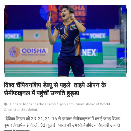
में
b
er
s
l
dI
es
e
तन्वी
शर्मा
o
A
n
t
ने
जीता
o
p
पहला
सुपर
k
p
300
खिताब
विश्व चैंपियनशिप डेब्यू से पहले ताइपे ओपन के
सेमीफाइनल में पहुंचीं उन्नति हुड्डा
Unnati Hooda reaches Taipei Open semi-finals ahead of World
Championship debut.
-देविका सिहाग कों 23-21, 21-16 से हराकर सेमीफाइनल में बनाई जगह विजय
कुमार /ताइपे-नई दिल्ली, 31 जुलाई।भारत की उभरती बैडमिंटन खिलाड़ी उन्नति