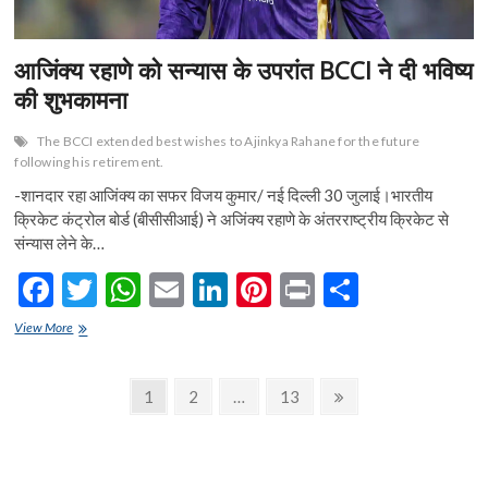
आजिंक्य रहाणे को सन्यास के उपरांत BCCI ने दी भविष्य
की शुभकामना
The BCCI extended best wishes to Ajinkya Rahane for the future
following his retirement.
-शानदार रहा आजिंक्य का सफर विजय कुमार/ नई दिल्ली 30 जुलाई।भारतीय
क्रिकेट कंट्रोल बोर्ड (बीसीसीआई) ने अजिंक्य रहाणे के अंतरराष्ट्रीय क्रिकेट से
संन्यास लेने के…
F
T
W
E
Li
Pi
Pr
S
ac
w
h
m
n
nt
in
h
आजिंक्य
View More
e
रहाणे
itt
at
ai
ke
er
t
ar
को
b
er
s
l
dI
es
e
Posts
सन्यास
Page
Page
Page
Next
1
2
…
13
के
o
A
n
t
page
navigation
उपरांत
BCCI
o
p
ने
दी