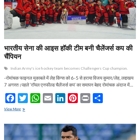
n
भारतीय सेना की आइस हॉकी टीम बनी चैलेंजर्स कप की
चैंपियन
Indian Army's ice hockey team becomes Challengers Cup champion.
-रोमांचक फाइनल मुकाबले में लेह किंग्स को 6-5 से हराया विजय कुमार/लेह, लद्दाखय
7 अगस्त।पहले ‘राॅयल एनफील्ड चैलेंजर्स कप’ का समापन बेहद रोमांचक अंदाज में…
F
T
W
E
Li
Pi
Pr
S
ac
w
h
m
n
nt
in
h
भारतीय
View More
e
सेना
itt
at
ai
ke
er
t
ar
की
b
er
s
l
dI
es
e
आइस
हॉकी
o
A
n
t
टीम