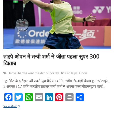
शॉटगन
o
p
रेफरी
कोर्स
k
p
की
शुरुआत
ताइपे ओपन में तन्वी शर्मा ने जीता पहला सुपर 300
खिताब
Tanvi Sharma wins maiden Super 300 title at Taipei Open.
-टूर्नामेंट के इतिहास की सबसे युवा चैंपियन बनीं भारतीय खिलाड़ी विजय कुमार/ ताइपे,
2 अगस्त।17 वर्षीय भारतीय शटलर तन्वी शर्मा ने अपना पहला बीडब्ल्यूएफ वर्ल्ड…
F
T
W
E
Li
Pi
Pr
S
ac
w
h
m
n
nt
in
h
ताइपे
View More
e
ओपन
itt
at
ai
ke
er
t
ar