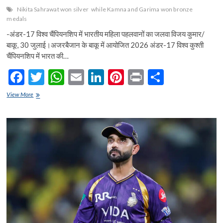
Nikita Sahrawat won silver
while Kamna and Garima won bronze
medals
-अंडर-17 विश्व चैंपियनशिप में भारतीय महिला पहलवानों का जलवा विजय कुमार/
बाकू, 30 जुलाई।अजरबैजान के बाकू में आयोजित 2026 अंडर-17 विश्व कुश्ती
चैंपियनशिप में भारत की…
F
T
W
E
Li
Pi
Pr
S
ac
w
h
m
n
nt
in
h
निकिता
View More
e
सहरावत
itt
at
ai
ke
er
t
ar
को
b
er
s
l
dI
es
e
रजत,
कामना
o
A
n
t
और
गरिमा
o
p
ने
जीते
k
p
कांस्य
पदक