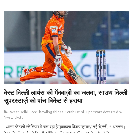
e
सैनी
itt
at
ai
ke
er
t
ar
की
b
er
s
l
dI
es
e
घातक
गेंदबाजी
o
A
n
t
से
आउटर
o
p
दिल्ली
वॉरियर्स
k
p
की
39
रन
से
जीत
वेस्ट दिल्ली लायंस की गेंदबाज़ी का जलवा, साउथ दिल्ली
सुपरस्टार्ज़ को पांच विकेट से हराया
West Delhi Lions' bowling shines; South Delhi Superstars defeated by
five wickets
-अरुण जेटली स्टेडियम में चल रहा है मुकाबला विजय कुमार/ नई दिल्ली, 5 अगस्त।
वेस्ट दिल्ली लायंस ने दिल्ली प्रीमियर लीग 2026 में अरुण जेटली स्टेडियम…