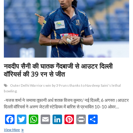
बनी
o
p
चैलेंजर्स
कप
k
p
की
चैंपियन
नवदीप सैनी की घातक गेंदबाजी से आउटर दिल्ली
वॉरियर्स की 39 रन से जीत
Outer Delhi Warriors win by 39 runs thanks to Navdeep Saini's lethal
bowling.
-यजस शर्मा ने जमाया तूफानी अर्ध शतक विजय कुमार/ नई दिल्ली, 6 अगस्त।आउटर
दिल्ली वॉरियर्स ने अरुण जेटली स्टेडियम में बारिश से प्रभावित 10-10 ओवर…
F
T
W
E
Li
Pi
Pr
S
ac
w
h
m
n
nt
in
h
नवदीप
View More