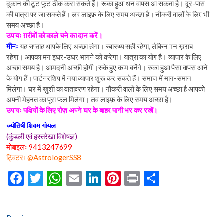
दुकान की टूट फुट ठीक करा सकते हैं। रूका हुआ धन वापस आ सकता है। दूर-पास
की यात्रा पर जा सकते हैं। लव लाइफ़ के लिए समय अच्छा है। नौकरी वालों के लिए भी
समय अच्छा है।
उपायः ग़रीबों को काले चने का दान करें।
मीनः
यह सप्ताह आपके लिए अच्छा होगा। स्वास्थ्य सही रहेगा, लेकिन मन ख़राब
रहेगा। आपका मन इधर-उधर भागने को करेगा। यात्रा का योग है। व्यापार के लिए
अच्छा समय है। आमदनी अच्छी होगी।रुके हुए काम बनेंगे। रुका हुआ पैसा वापस आने
के योग हैं। पार्टनरशिप में नया व्यापार शुरू कर सकते हैं। समाज में मान-समान
मिलेगा। घर में ख़ुशी का वातावरण रहेगा। नौकरी वालों के लिए समय अच्छा है आपको
अपनी मेहनत का पूरा फल मिलेगा। लव लाइफ़ के लिए समय अच्छा है।
उपायः पक्षियों के लिए रोज़ अपने घर के बाहर पानी भर कर रखें।
ज्योतिषी शिवम गोयल
(कुंडली एवं हस्तरेखा विशेषज्ञ)
मोबाइलः 9413247699
ट्विटरः @AstrologerSS8
F
T
W
E
Li
Pi
Pr
S
ac
w
h
m
n
nt
in
h
e
itt
at
ai
ke
er
t
ar