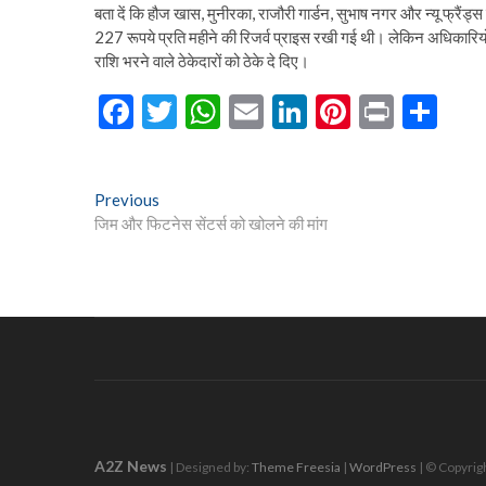
बता दें कि हौज खास, मुनीरका, राजौरी गार्डन, सुभाष नगर और न्यू फ्रै
227 रूपये प्रति महीने की रिजर्व प्राइस रखी गई थी। लेकिन अधिकारियों
राशि भरने वाले ठेकेदारों को ठेके दे दिए।
F
T
W
E
Li
Pi
Pr
S
ac
w
h
m
n
nt
in
h
e
itt
at
ai
ke
er
t
ar
Post
Previous
Previous
b
er
s
l
dI
es
e
post:
जिम और फिटनेस सेंटर्स को खोलने की मांग
navigation
o
A
n
t
o
p
k
p
A2Z News
| Designed by:
Theme Freesia
|
WordPress
| © Copyrigh