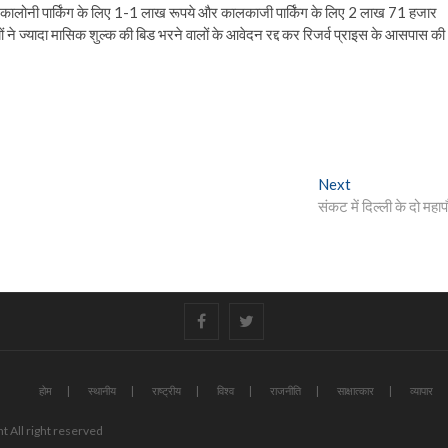
ंड्स कालोनी पार्किंग के लिए 1-1 लाख रूपये और कालकाजी पार्किंग के लिए 2 लाख 71 हजार
 ने ज्यादा मासिक शुल्क की बिड भरने वालों के आवेदन रद्द कर रिजर्व प्राइस के आसपास की
Next
Next
post:
संकट में दिल्ली के दो महाप
#
#
होम
स्थानीय
राष्ट्रीय
विश्व
राजनीति
साक्षात्कार
व्यापार
t All right reserved