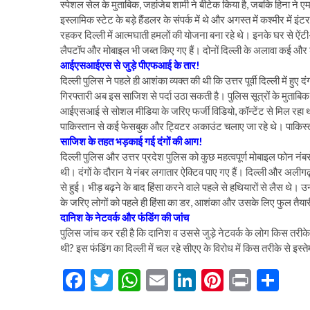
स्पेशल सेल के मुताबिक, जहांजेब शामी ने बीटेक किया है, जबकि हिना ने 
इस्लामिक स्टेट के बड़े हैंडलर के संपर्क में थे और अगस्त में कश्मीर में इ
रहकर दिल्ली में आत्मघाती हमलों की योजना बना रहे थे। इनके घर से ऐं
लैपटॉप और मोबाइल भी जब्त किए गए हैं। दोनों दिल्ली के अलावा कई और शह
आईएसआईएस से जुड़े पीएफआई के तार!
दिल्ली पुलिस ने पहले ही आशंका व्यक्त की थी कि उत्तर पूर्वी दिल्ली में
गिरफ्तारी अब इस साजिश से पर्दा उठा सकती है। पुलिस सूत्रों के मुता
आईएसआई से सोशल मीडिया के जरिए फर्जी विडियो, कॉन्टेंट से मिल रहा थ
पाकिस्तान से कई फेसबुक और ट्विटर अकाउंट चलाए जा रहे थे। पाकि
साजिश के तहत भड़काई गई दंगों की आग!
दिल्ली पुलिस और उत्तर प्रदेश पुलिस को कुछ महत्वपूर्ण मोबाइल फोन नंब
थी। दंगों के दौरान ये नंबर लगातार ऐक्टिव पाए गए हैं। दिल्ली और अलीग
से हुई। भीड़ बढ़ने के बाद हिंसा करने वाले पहले से हथियारों से लैस थे।
के जरिए लोगों को पहले ही हिंसा का डर, आशंका और उसके लिए फुल तैयार
दानिश के नेटवर्क और फंडिंग की जांच
पुलिस जांच कर रही है कि दानिश व उससे जुड़े नेटवर्क के लोग किस तरीके से
थी? इस फंडिंग का दिल्ली में चल रहे सीएए के विरोध में किस तरीके से इस
F
T
W
E
Li
Pi
Pr
S
ac
w
h
m
n
nt
in
h