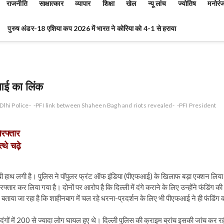
राजनीति
साक्षात्कार
व्यापार
शिक्षा
खेल
न्यू लांच
ज्योतिष
मनोरं
पुरुष अंडर-18 एशिया कप 2026 में भारत ने कोरिया को 4-1 से हराया
आई का लिंक
Dlhi Police-
-PFI link between Shaheen Bagh and riots revealed-
-PFI President
रफ्तार
्थे चढ़े
 कामियाबी हाथ लगी है। पुलिस ने पॉपुलर फ्रंट ऑफ इंडिया (पीएफआई) के खिलाफ बड़ा एक्शन लिया
 कर लिया गया है। दोनों पर आरोप है कि दिल्ली में दंगे कराने के लिए उन्होंने फंडिंग की
ताया जा रहा है कि शाहीनबाग में चल रहे धरना-प्रदर्शन के लिए भी पीएफआई ने ही फंडिंग 
इन दंगों में 200 से ज्यादा लोग घायल हुए थे। दिल्ली पुलिस की क्राइम ब्रांच इसकी जांच कर र