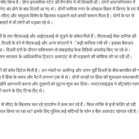
एमसीए किया है। हिना इस्लामिक स्टेट की मैगजीन में भी लिखती थी। दोनों अफगानिस्तान में
ंटरनेट बंद होने के बाद दिल्ली आ गए थे। दोनों जामिया नगर के ओखला विहार में किराए के घर मे
टी-सीएए और समुदाय विशेष के खिलाफ भड़काने वाले काफी सामान मिला है। दोनों के घर से
रों में भी लोगों को भड़का रहे थे।
 हुए दंगों के तार पीएफआई और आईएसआई से जुड़ने के संकेत मिले हैं। पीएफआई मेंबर दानिश की
बिक, दिल्ली के दंगे में पीएफआई और अन्य संगठनों ने ेबड़ी साजिश रची थी। इसका बैकअप
ा। दिल्ली दंगों के दौरान पाकिस्तान से ताबड़तोड़ फेक विडियो अपलोड किए जा रहे थे।
स्तान सरकार के आधिकारिक ट्विटर अकाउंट से भी भड़काने की कोशिश की जा रही थी।
रों की कॉल डिटेल मिली है। उन नंबरों पर अलीगढ़ और उत्तर पूर्वी दिल्ली के बीच बातचीत की 
ढ़ में हिंसा के समय और पैटर्न लगभग एक से थे। दोनों जगहों पर हिंसा की शुरुआत पत्थरबाजी
 उन्होंने आगजनी करना और दुकानों को लूटना शुरू कर दिया। मास्टरमाइंड्स ने वॉट्सऐप ग्रु
ी करने के लिए टिप्स दिए थे।
 सीएए के खिलाफ चल रहे प्रदर्शन में काम कर रहे हैं। किस तरीके से इन्हें फंडिंग हो रही
्तेमाल किया जा रहा था? इसके लिए पुलिस कई संदिग्धों के फोन व बैंक अकाउंट खंगाल रही है।