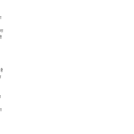
ा
रा
ं
है
ा
ा
ा