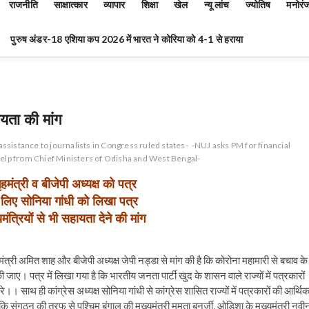
राजनीति
साक्षात्कार
व्यापार
शिक्षा
खेल
न्यू लांच
ज्योतिष
मनोरं
पुरुष अंडर-18 एशिया कप 2026 में भारत ने कोरिया को 4-1 से हराया
यता की मांग
 assistance to journalists in Congress ruled states-
-NUJ asks PM for financial
help from Chief Ministers of Odisha and West Bengal-
ंत्री व बीजेपी अध्यक्ष को पत्र
के लिए सोनिया गांधी को लिखा पत्र
ंत्रियों से भी सहायता देने की मांग
ंत्री अमित शाह और बीजेपी अध्यक्ष जेपी नड्डा से मांग की है कि कोरोना महामारी से बचाव के
ए। पत्र में लिखा गया है कि भारतीय जनता पार्टी खुद के शासन वाले राज्यों में पत्रकारों
।। साथ ही कांग्रेस अध्यक्ष सोनिया गांधी से कांग्रेस शासित राज्यों में पत्रकारों की आर्थि
कि संगठन की तरफ से पश्चिम बंगाल की मुख्यमंत्री ममता बनर्जी, ओडिशा के मुख्यमंत्री नवी