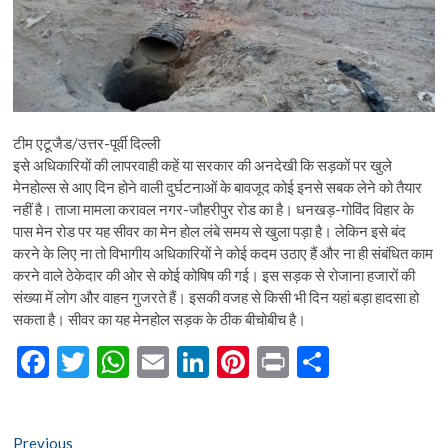
टीम एटूजैड/उत्तर-पूर्वी दिल्ली
इसे अधिकारियों की लापरवाही कहें या सरकार की अनदेखी कि सड़कों पर खुले
मेनहोल्स से आए दिन होने वाली दुर्घटनाओं के बावजूद कोई इनसे सबक लेने को तैयार
नहीं है। ताजा मामला करावल नगर-जौहरीपुर रोड का है। धनखड़-गोविंद विहार के
पास मेन रोड पर यह सीवर का मेन होल लंबे समय से खुला पड़ा है। लेकिन इसे बंद
करने के लिए ना तो विभागीय अधिकारियों ने कोई कदम उठाए हैं और ना ही संबंधित काम
करने वाले ठेकेदार की ओर से कोई कोषिष की गई। इस सड़क से रोजाना हजारों की
संख्या में लोग और वाहन गुजरते हैं। इसकी वजह से किसी भी दिन यहां बड़ा हादसा हो
सकता है। सीवर का यह मेनहोल सड़क के ठीक बीचोबीच है।
F
T
W
E
Li
Pi
Pr
S
ac
w
h
m
n
nt
in
h
e
itt
at
ai
ke
er
t
ar
Post
Previous
Previous