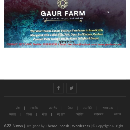
#
#
होम
स्थानीय
राष्ट्रीय
विश्व
राजनीति
साक्षात्कार
स्वास्थ
व्यापार
शिक्षा
खेल
न्यू लांच
ज्योतिष
मनोरंजन
A2Z News
| Designed by:
Theme Freesia
|
WordPress
| © Copyright All right