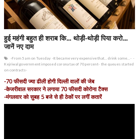
n
हुई महंगी बहुत ही शराब कि… थोड़ी-थोड़ी पिया करो…
जानें नए दाम
-From 5 am on Tuesday
-It became very expensive that… drink some…-
-
Kejriwal government imposed corona tax of 70 percent-
the queues started
on contracts-
-70 फीसदी ज्या ढीली होगी दिल्ली वालों की जेब
-केजरीवाल सरकार ने लगाया 70 फीसदी कोरोना टैक्स
-मंगलवार को सुबह 5 बजे से ही ठेकों पर लगीं कतारें