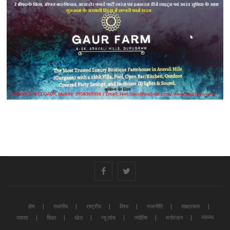
#
#
होम
स्थानीय
राष्ट्रीय
विश्व
राजनीति
साक्षात्कार
स्वास्थ
व्यापार
शिक्षा
खेल
न्यू लांच
ज्योतिष
मनोरंजन