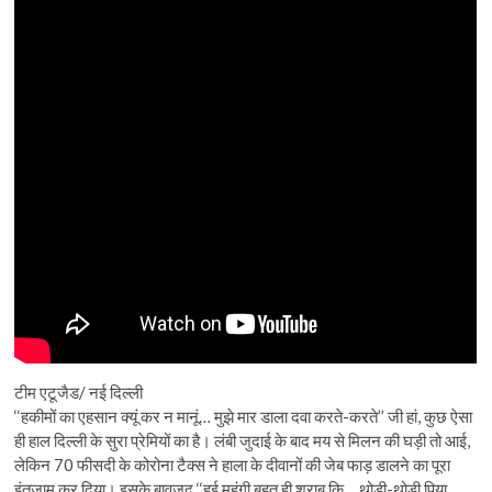
टीम एटूजैड/ नई दिल्ली
‘‘हकीमों का एहसान क्यूं कर न मानूं… मुझे मार डाला दवा करते-करते’’ जी हां, कुछ ऐसा
ही हाल दिल्ली के सुरा प्रेमियों का है। लंबी जुदाई के बाद मय से मिलन की घड़ी तो आई,
लेकिन 70 फीसदी के कोरोना टैक्स ने हाला के दीवानों की जेब फाड़ डालने का पूरा
इंतजाम कर दिया। इसके बावजूद ‘‘हुई महंगी बहुत ही शराब कि… थोड़ी-थोड़ी पिया