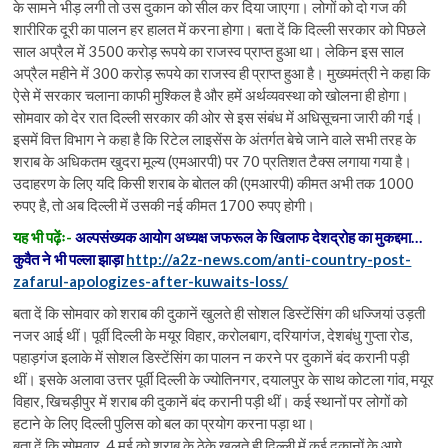
के सामने भीड़ लगी तो उस दुकान को सील कर दिया जाएगा। लोगों को दो गज की
शारीरिक दूरी का पालन हर हालत में करना होगा। बता दें कि दिल्ली सरकार को पिछले
साल अप्रैल में 3500 करोड़ रूपये का राजस्व प्राप्त हुआ था। लेकिन इस साल
अप्रैल महीने में 300 करोड़ रूपये का राजस्व ही प्राप्त हुआ है। मुख्यमंत्री ने कहा कि
ऐसे में सरकार चलाना काफी मुश्किल है और हमें अर्थव्यवस्था को खोलना ही होगा।
सोमवार को देर रात दिल्ली सरकार की ओर से इस संबंध में अधिसूचना जारी की गई।
इसमें वित्त विभाग ने कहा है कि रिटेल लाइसेंस के अंतर्गत बेचे जाने वाले सभी तरह के
शराब के अधिकतम खुदरा मूल्य (एमआरपी) पर 70 प्रतिशत टैक्स लगाया गया है।
उदाहरण के लिए यदि किसी शराब के बोतल की (एमआरपी) कीमत अभी तक 1000
रुपए है, तो अब दिल्ली में उसकी नई कीमत 1700 रुपए होगी।
यह भी पढ़ेंः-
अल्पसंख्यक आयोग अध्यक्ष जफरूल के खिलाफ देशद्रोह का मुकद्दमा…
कुवैत ने भी पल्ला झाड़ा
http://a2z-news.com/anti-country-post-
zafarul-apologizes-after-kuwaits-loss/
बता दें कि सोमवार को शराब की दुकानें खुलते ही सोशल डिस्टेंसिंग की धज्जियां उड़ती
नजर आई थीं। पूर्वी दिल्ली के मयूर विहार, करोलबाग, दरियागंज, देशबंधु गुप्ता रोड,
पहाड़गंज इलाके में सोशल डिस्टेंसिंग का पालन न करने पर दुकानें बंद करानी पड़ी
थीं। इसके अलावा उत्तर पूर्वी दिल्ली के ज्योतिनगर, दयालपुर के साथ कोटला गांव, मयूर
विहार, खिचड़ीपुर में शराब की दुकानें बंद करानी पड़ी थीं। कई स्थानों पर लोगों को
हटाने के लिए दिल्ली पुलिस को बल का प्रयोग करना पड़ा था।
बता दें कि सोमवार, 4 मई को शराब के ठेके खुलते ही दिल्ली में कई दुकानों के आगे