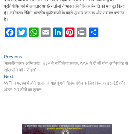
प्रतियोगिताओं में लगातार अच्छे नतीजों ने भारत की वैश्विक स्थिति को मजबूत किया
है। नवीनतम रैंकिंग भारतीय मुक्केबाजी के बढ़ते प्रभाव का एक और सशक्त प्रमाण
है।
F
T
W
E
Li
Pi
Pr
S
ac
w
h
m
n
nt
in
h
e
itt
at
ai
ke
er
t
ar
Post
Previous
Previous
b
er
s
l
dI
es
e
post:
‘मालवीय नगर अग्निकांड: BJP ने नहीं लिया सबक, AAP ने दी थी गोवा अग्निकांड से
navigation
o
A
n
t
सीख लेने की नसीहत’
Next
Next
o
p
post:
WFI ने पटाया में होने वाली एशियाई कुश्ती चैंपियनशिप के लिए किया अंडर-15 और
k
p
अंडर-20 टीमों का एलान