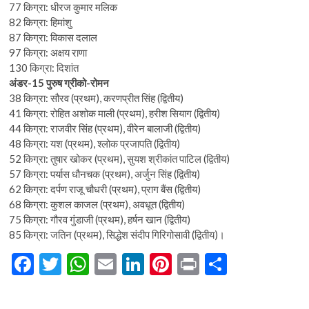
77 किग्रा: धीरज कुमार मलिक
82 किग्रा: हिमांशु
87 किग्रा: विकास दलाल
97 किग्रा: अक्षय राणा
130 किग्रा: दिशांत
अंडर-15 पुरुष ग्रीको-रोमन
38 किग्रा: सौरव (प्रथम), करणप्रीत सिंह (द्वितीय)
41 किग्रा: रोहित अशोक माली (प्रथम), हरीश सियाग (द्वितीय)
44 किग्रा: राजवीर सिंह (प्रथम), वीरेन बालाजी (द्वितीय)
48 किग्रा: यश (प्रथम), श्लोक प्रजापति (द्वितीय)
52 किग्रा: तुषार खोकर (प्रथम), सुयश श्रीकांत पाटिल (द्वितीय)
57 किग्रा: पर्यास धौनचक (प्रथम), अर्जुन सिंह (द्वितीय)
62 किग्रा: दर्पण राजू चौधरी (प्रथम), प्राग बैंस (द्वितीय)
68 किग्रा: कुशल काजल (प्रथम), अवधूत (द्वितीय)
75 किग्रा: गौरव गुंडाजी (प्रथम), हर्षन खान (द्वितीय)
85 किग्रा: जतिन (प्रथम), सिद्धेश संदीप गिरिगोसावी (द्वितीय)।
F
T
W
E
Li
Pi
Pr
S
ac
w
h
m
n
nt
in
h
e
itt
at
ai
ke
er
t
ar