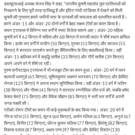
डब्ल्यूएफआई अध्यक्ष संजय सिंह ने कहा, “भारतीय कुश्ती महासंघ युवा प्रतिभाओं को
निखारने के लिए पूरी तरह प्रतिबद्ध है और इंदिरा गांधी स्टेडियम में देखने को मिली
कुश्ती की गुणवत्ता हमारे जमीनी स्तर के प्रयासों की सफलता को प्रमाणित करती है।
हमने अंडर-15 और अंडर-20 दोनों वर्गों में बेहद सक्षम टीमों का चयन किया है।
चयन ट्रायल्स में विभिन्न भार वर्गों में स्पष्ट विजेता सामने आए। अंडर-20 महिला
कुश्ती वर्ग में 62 किग्रा में सविता और 68 किग्रा में मानसी लाठर ने शीर्ष स्थान हासिल
किया। हल्के भार वर्गों में परवीन (50 किग्रा), मुस्का (53 किग्रा) और काजल (55
किग्रा) ने शानदार प्रदर्शन करते हुए चैंपियनशिप के लिए क्वालीफाई किया। वहीं
अंडर-15 बालिका वर्ग में समृद्धि सतीश (33 किग्रा) और गौरी सतीश (39 किग्रा)
अपने-अपने वर्ग में शीर्ष पर रहीं।
पुरुष फ्रीस्टाइल ट्रायल्स में भी मजबूत टीम का चयन हुआ। अंडर-20 वर्ग में पवन
बालाजी धायगुडे (65 किग्रा), सुमितकुमार लक्ष्मण भारस्कर (70 किग्रा) और हेवीवेट
रोनक (125 किग्रा) ने अपना स्थान सुनिश्चित किया। वहीं अंडर-15 वर्ग में जतिन
(38 किग्रा) और गौतम (41 किग्रा) ने शानदार रणनीतिक जीत दर्ज की, जबकि हर्षद
केशव चेमटे (75 किग्रा) और विवेक चौहान (85 किग्रा) ने भारी भार वर्गों में अपनी
जगह पक्की की।
ग्रीको-रोमन टीमों का चयन भी कड़े मुकाबलों के बाद किया गया। अंडर-20 वर्ग में
नीरज पटेल (55 किग्रा), सूरज (60 किग्रा), आर्यन मलिक (63 किग्रा), अनुज (67
किग्रा), विनीत (72 किग्रा), धीरज कुमार मलिक (77 किग्रा), हिमांशु (82 किग्रा),
विकास दलाल (87 किग्रा), अक्षय राणा (97 किग्रा) और हेवीवेट दिशांत (130