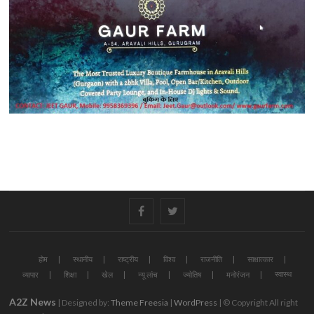
#
#
होम
स्थानीय
राष्ट्रीय
विश्व
राजनीति
साक्षात्कार
स्वास्थ
व्यापार
शिक्षा
खेल
न्यू लांच
ज्योतिष
मनोरंजन
A2Z News
| Designed by:
Theme Freesia
|
WordPress
| © Copyright All right