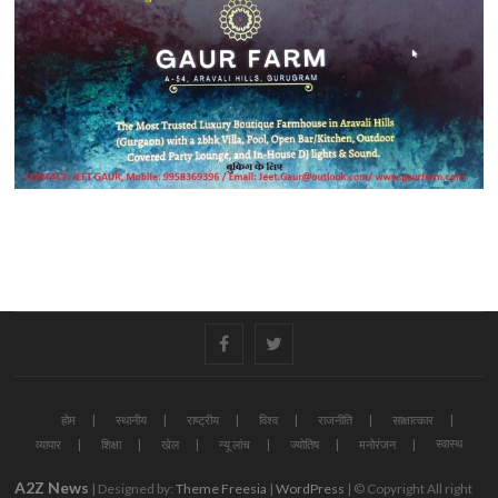
#
#
होम
स्थानीय
राष्ट्रीय
विश्व
राजनीति
साक्षात्कार
स्वास्थ
व्यापार
शिक्षा
खेल
न्यू लांच
ज्योतिष
मनोरंजन
A2Z News
| Designed by:
Theme Freesia
|
WordPress
| © Copyright All right