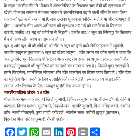
के तहत भारतीय टीम ने भोपाल में ऑस्ट्रेलिया के खिलाफ चार मैचों की श्रृंखला भी
खेली, जिसका समापन मेजबान भारत ने आत्मविश्वास बढ़ाने वाली जीत के साथ किया।
भारत को पूल-ए में रखा गया है, जहां उसका मुकाबला कोरिया, मलेशिया और सिंगापुर से
होगा। भारतीय टीम अपने अभियान की शुरुआत 30 मई को मलेशिया के खिलाफ
करेगी, जबकि 31 मई को कोरिया से भिड़ेगी। इसके बाद 2 जून को सिंगापुर के खिलाफ
मैच के साथ लीग चरण का समापन होगा।
पूल-ए और पूल-बी की शीर्ष दो-दो टीमें 5 जून को होने वाले सेमीफाइनल में पहुंचेंगी,
जबकि फाइनल मुकाबला 6 जून को खेला जाएगा। टीम चयन पर कोच रानी ने कहा कि
‘यह टूर्नामेंट युवा खिलाड़ियों के लिए अंतरराष्ट्रीय स्तर का अनुभव हासिल करने और
दबावपूर्ण मुकाबलों की चुनौतियों को समझने का शानदार मंच है। पिछले कुछ सप्ताहों में
हमने फिटनेस, रणनीतिक संरचना और टीम तालमेल पर विशेष काम किया है। टीम देश
का प्रतिनिधित्व करने के लिए उत्साहित और प्रेरित है। हमारा लक्ष्य निडर हॉकी
खेलना और खिताब के लिए मजबूत चुनौती पेश करना होगा।’
भारतीय महिला अंडर-18 टीमः
गोलकीपर-महक परिहार एवं खिली कुमारी, डिफेंडर-सुगन सांगा, नीलम टोपनो, रूबिना
बक्सला, किरण एक्का, सुलोचनी, मिडफील्डर- श्रुति कुमारी, दिया, स्नेहा दवड़े, रश्मीन
कौर, नाम्मी गीताश्री, पुष्पा मांझी, फॉरवर्ड- नौशीन नाज, स्वीटी कुजूर (कप्तान),
प्रियंका मिंज, संदीपा कुमारी, नैन्सी सरोहा।
F
T
W
E
Li
Pi
Pr
S