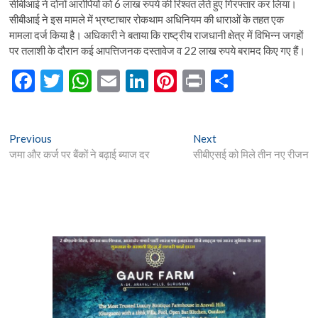
सीबीआई ने दोनों आरोपियों को 6 लाख रुपये की रिश्वत लेते हुए गिरफ्तार कर लिया।
सीबीआई ने इस मामले में भ्रष्टाचार रोकथाम अधिनियम की धाराओं के तहत एक
मामला दर्ज किया है। अधिकारी ने बताया कि राष्ट्रीय राजधानी क्षेत्र में विभिन्न जगहों
पर तलाशी के दौरान कई आपत्तिजनक दस्तावेज व 22 लाख रुपये बरामद किए गए हैं।
F
T
W
E
Li
Pi
Pr
S
ac
w
h
m
n
nt
in
h
e
itt
at
ai
ke
er
t
ar
Post
Previous
Next
Previous
Next
b
er
s
l
dI
es
e
post:
post:
जमा और कर्ज पर बैंकों ने बढ़ाई ब्याज दर
सीबीएसई को मिले तीन नए रीजन
navigation
o
A
n
t
o
p
k
p