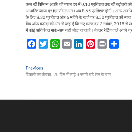
कर्ज की विभिन्न अवधि की ब्याज दर में 0.10 प्रतिशत तक की बढ़ोतरी की 
आधारित ब्याज दर (एमसीएलआर) अब 8.65 प्रतिशत होगी। अन्य अवधि के 
के लिए 8.30 प्रतिशत और 6 महीने के कर्ज पर 8.50 प्रतिशत की ब्याज
बैंक ऑफ बड़ोदा की ओर से कहा है कि नए ब्याज दर 7 नवंबर, 2018 से लाग
में कोई अतिरिक्त मार्क-अप नहीं जोड़ा जाता है। बेहतर रेटिंग वाले अपन
F
T
W
E
Li
Pi
Pr
S
ac
w
h
m
n
nt
in
h
e
itt
at
ai
ke
er
t
ar
Post
Previous
Previous
b
er
s
l
dI
es
e
post:
दिवाली का तोहफाः 20 दिन में साढ़े 4 रूपये घटे तेल के दाम
navigation
o
A
n
t
o
p
k
p