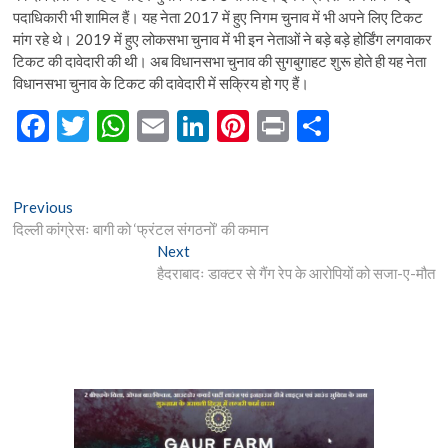
पदाधिकारी भी शामिल हैं। यह नेता 2017 में हुए निगम चुनाव में भी अपने लिए टिकट
मांग रहे थे। 2019 में हुए लोकसभा चुनाव में भी इन नेताओं ने बड़े बड़े होर्डिंग लगवाकर
टिकट की दावेदारी की थी। अब विधानसभा चुनाव की सुगबुगाहट शुरू होते ही यह नेता
विधानसभा चुनाव के टिकट की दावेदारी में सक्रिय हो गए हैं।
F
T
W
E
Li
Pi
Pr
S
ac
w
h
m
n
nt
in
h
e
itt
at
ai
ke
er
t
ar
Post
Previous
Previous
b
er
s
l
dI
es
e
post:
दिल्ली कांग्रेसः बागी को ‘फ्रंटल संगठनों’ की कमान
navigation
o
A
n
t
Next
Next
post:
हैदराबादः डाक्टर से गैंग रेप के आरोपियों को सजा-ए-मौत
o
p
k
p