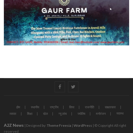
#
#
होम
स्थानीय
राष्ट्रीय
विश्व
राजनीति
साक्षात्कार
स्वास्थ
व्यापार
शिक्षा
खेल
न्यू लांच
ज्योतिष
मनोरंजन
A2Z News
| Designed by:
Theme Freesia
|
WordPress
| © Copyright All right
reserved