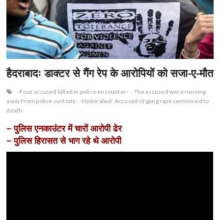
n
हैदराबादः डाक्टर से गैंग रेप के आरोपियों को सजा-ए-मौत
- Four accused killed in police encounter-
- The accused were running
away from police custody-
-Hyderabad: Accused of gang rape sentenced to
death-
– पुलिस एनकाउंटर में चारों आरोपी ढेर
– पुलिस हिरासत से भाग रहे थे आरोपी