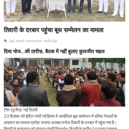
n
तिवारी के दरबार पहुंचा बूथ सम्मेलन का मामला
bjp
booth sammelan
delhi bjp
दिया भोज…की तारीफ, बैठक में नहीं बुलाए कुलजीत चहल
टीम एटूजैड/ नई दिल्ली
23 दिसंबर को इंदिरा गांधी स्टेडियम में आयोजित बूथ सम्मेलन में वरिष्ठ नेताओं के
अपमान का मामला प्रदेश भाजपा अध्यक्ष मनोज तिवारी के दरबार में पहुंच गया है।
तिवारी ने शुक्रवार को संगठन मंत्री सिद्धार्थन, दिल्ली के करीब 14 हजार मतदान