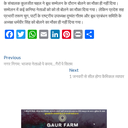
के संचालक कुलजीत चहल ने बूथ सम्मेलन के दौरान बोलने का मौका ही नहीं दिया।
सम्मेलन में कई कनिष्ठ नेताओं को को तो बोलने का मौका दिया गया। लेकिन प्रदेश सह
प्रभारी तरूण चुग, पार्टी के राष्ट्रीय उपाध्यक्ष दुष्यंत गौतम और बूथ प्रबंधन समिति के
अध्यक्ष धर्मवीर सिंह को बोलने का मौका ही नहीं दिया गया।
F
T
W
E
Li
Pi
Pr
S
ac
w
h
m
n
nt
in
h
e
itt
at
ai
ke
er
t
ar
Post
Previous
Previous
b
er
s
l
dI
es
e
post:
नगर निगम: भाजपा नेताओ पे करम…गैरों पे सितम
navigation
o
A
n
t
Next
Next
post:
1 जनवरी से सील होगा कैमिकल व्यापार
o
p
k
p