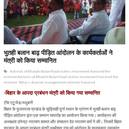
n
भुतही बलान बाढ़ पीड़ित आंदोलन के कार्यकर्ताओं ने
मंत्री को किया सम्मानित
Activists of Bhutahi Balan flood victims movement honored the
ministerActivists of Bhutahi Balan flood victims movement honored the
minister
Bihar's disaster management minister honored
-बिहार के आपदा प्रबंधन मंत्री को किया गया सम्मानित
टीम एटूजेड/मधुबनी
बिहार के फुलपरास प्रखंड के सुड़ियाही दुर्गा स्थान के प्रांगण में भुतही बलान बाढ़
पीड़ित आंदोलन द्वारा एक सम्मान समारोह का आयोजन किया गया। कार्यक्रम की
अध्यक्षता उपेन्द्र नारायण कामत और संचालन देव नारायण वर्मा ने की। जिसमें बिहार
सरकार के आपदा प्रबंधन मंत्री लक्ष्मेश्वर राय को आंदोलन के सलाहकार उमाकांत