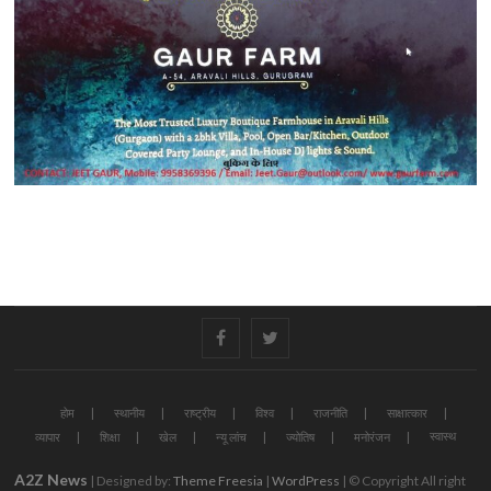
#
#
होम
स्थानीय
राष्ट्रीय
विश्व
राजनीति
साक्षात्कार
स्वास्थ
व्यापार
शिक्षा
खेल
न्यू लांच
ज्योतिष
मनोरंजन
A2Z News
| Designed by:
Theme Freesia
|
WordPress
| © Copyright All right