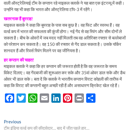
वाली ऑस्ट्रेलियाई टीम के कप्तान रहे माइकल क्लार्क ने यह बात एक इंटरव्यू में कही।
उन्होंने यह भी कहा कि भारत और ऑस्ट्रेलिया टॉप-3 में रहेंगे।
खतरनाक हैं बुमराह!
माइकल क्लार्क ने कहा कि बुमराह के पास सब कुछ है। वह फिट और स्वस्थ हैं। वह
वर्ल्ड कप में भारत की सफलता की कुंजी होगा। नई गेंद से वह स्विंग और सीम दोनों ले
सकता है। बीच के ओवरों में जब मदद नहीं मिलती तब वह अतिरिक्त रफ्तार से बल्लेबाजों
को परेशान कर सकता है। वह 150 की रफ्तार से गेंद डाल सकता है। उसके यॉर्कर
शानदार हैं और रिवर्स स्विंग मिलने पर वह जीनियस है।
हर कप्तान की चाहत!
माइकल क्लार्क ने कहा कि हर कप्तान की जरूरत होती है कि वह जरूरत के समय
विकेट दिलाए। वह गेंदबाजी की शुरूआत कर सके और 35वां ओवर डाल सके और डैथ
ओवर भी डाल सके। बता दें कि क्लार्क ने भारतीय कप्तान विराट कोहली की तारीफ में
कहा कि विराट की कप्तानी बहुत अच्छी रही हैं और असाधारण क्रिकेट खेल रहे हैं।
F
T
W
E
Li
Pi
Pr
S
ac
w
h
m
n
nt
in
h
e
itt
at
ai
ke
er
t
ar
Post
Previous
Previous
b
er
s
l
dI
es
e
post:
टीम इंडिया वर्ल्ड कप की कीदावेदार… बाद में जीत पहले हार…