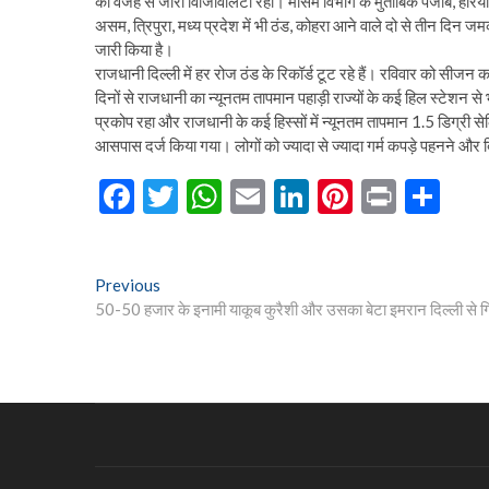
की वजह से जीरो विजिविलिटी रही। मौसम विभाग के मुताबिक पंजाब, हरियाणा,
असम, त्रिपुरा, मध्य प्रदेश में भी ठंड, कोहरा आने वाले दो से तीन दिन
जारी किया है।
राजधानी दिल्ली में हर रोज ठंड के रिकॉर्ड टूट रहे हैं। रविवार को सीज
दिनों से राजधानी का न्यूनतम तापमान पहाड़ी राज्यों के कई हिल स्टेशन से
प्रकोप रहा और राजधानी के कई हिस्सों में न्यूनतम तापमान 1.5 डिग्री से
आसपास दर्ज किया गया। लोगों को ज्यादा से ज्यादा गर्म कपड़े पहनने और
F
T
W
E
Li
Pi
Pr
S
ac
w
h
m
n
nt
in
h
e
itt
at
ai
ke
er
t
ar
Post
Previous
Previous
b
er
s
l
dI
es
e
post:
50-50 हजार के इनामी याकूब कुरैशी और उसका बेटा इमरान दिल्ली से ग
navigation
o
A
n
t
o
p
k
p