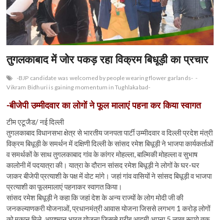
n
तुगलकाबाद में जोर पकड़ रहा विक्रम बिधूड़ी का प्रचार
-BJP candidate was welcomed by people wearing flower garlands-
-
Vikram Bidhuri is gaining momentum in Tughlakabad-
-बीजेपी उम्मीदवार का लोगों ने फूल मालाएं पहना कर किया स्वागत
टीम एटूजैड/ नई दिल्ली
तुगलकाबाद विधानसभा क्षेत्र से भारतीय जनपता पार्टी उम्मीदवार व दिल्ली प्रदेश मंत्री
विक्रम बिधूड़ी के समर्थन में दक्षिणी दिल्ली के सांसद रमेश बिधूड़ी ने भाजपा कार्यकर्ताओं
व समर्थकों के साथ तुगलकाबाद गांव के कांगर मोहल्ला, बाल्मिकी मोहल्ला व सुभाष
कालोनी में पदयात्रा की। यात्रा के दौरान सांसद रमेश बिधूड़ी ने लोगों के घर-घर
जाकर बीजेपी प्रत्याशी के पक्ष में वोट मांगे। जहां गांव वासियों ने सांसद बिधूड़ी व भाजपा
प्रत्याशी का फूलमालाएं पहनाकर स्वागत किया।
सांसद रमेश बिधूड़ी ने कहा कि जहां देश के अन्य राज्यों के लोग मोदी जी की
जनकल्याणकरी योजनाओं, प्रधानमंत्री आवास योजना जिससे लगभग 1 करोड़ लोगों
को मकान मिले, आयुष्मान भारत योजना जिससे गरीब आदमी अपना 5 लाख रूपये तक