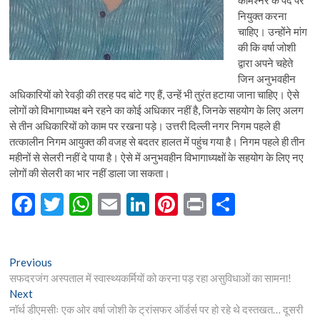
कमिश्नर के पद पर
नियुक्त करना
चाहिए। उन्होंने मांग
की कि वर्षा जोशी
द्वारा अपने चहेते
जिन अनुभवहीन
अधिकारियों को रेवड़ी की तरह पद बांटे गए हैं, उन्हें भी तुरंत हटाया जाना चाहिए। ऐसे
लोगों को विभागाध्यक्ष बने रहने का कोई अधिकार नहीं है, जिनके सहयोग के लिए अलग
से तीन अधिकारियों को काम पर रखना पड़े। उत्तरी दिल्ली नगर निगम पहले ही
तत्कालीन निगम आयुक्त की वजह से बदतर हालत में पहुंच गया है। निगम पहले ही तीन
महीनों से सेलरी नहीं दे पाया है। ऐसे में अनुभवहीन विभागाध्यक्षों के सहयोग के लिए नए
लोगों की सेलरी का भार नहीं डाला जा सकता।
F
T
W
E
Li
Pi
Pr
S
ac
w
h
m
n
nt
in
h
e
itt
at
ai
ke
er
t
ar
Post
Previous
Previous
b
er
s
l
dI
es
e
post:
सफदरजंग अस्पताल में स्वास्थ्यकर्मियों को करना पड़ रहा असुविधाओं का सामना!
navigation
o
A
n
t
Next
Next
post:
नॉर्थ डीएमसीः एक ओर वर्षा जोशी के ट्रांसफर ऑर्डर्स पर हो रहे थे दस्तखत… दूसरी
o
p