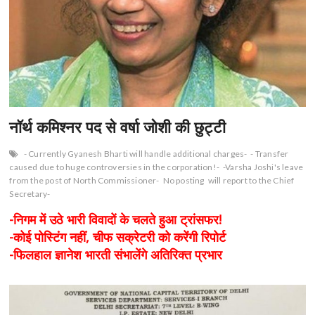
n
नॉर्थ कमिश्नर पद से वर्षा जोशी की छुट्टी
- Currently Gyanesh Bharti will handle additional charges-
- Transfer
caused due to huge controversies in the corporation!-
-Varsha Joshi's leave
from the post of North Commissioner-
No posting
will report to the Chief
Secretary-
-निगम में उठे भारी विवादों के चलते हुआ ट्रांसफर!
-कोई पोस्टिंग नहीं, चीफ सक्रेटरी को करेंगी रिपोर्ट
-फिलहाल ज्ञानेश भारती संभालेंगे अतिरिक्त प्रभार