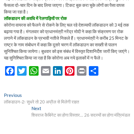
फैसला दो-चार दिन के बाद लिया जाएगा। टिकट बुक करा चुके लोगों का पैसा वापस
किया जा रहा है।
लॉकडाउन की अवधि में रेलगाड़ियों पर रोक
कोरोना वायरस को फैलने से रोकने के लिए चल रहे देशव्यापी लॉकडाउन को 3 मई तक
बढ़ाया गया है। मंगलवार को प्रधानमंत्री नरेंद्र मोदी ने कहा कि संक्रमण पर रोक
लगाने में लॉकडाउन के प्रभावी नतीजे निकले हैं। प्रधानमंत्री ने करीब 25 मिनट के
राष्ट्र के नाम संबोधन में कहा कि दूसरे चरण में लॉकडाउन का सख्ती से पालन
सुनिश्चित किया जायेगा। बुधवार को इस संबंध में विस्तृत दिशानिर्देश जारी किए जाएंगे।
यह सुनिश्चित किया जा रहा है कि कोरोना अब नये इलाकों में न फैले।
F
T
W
E
Li
Pi
Pr
S
ac
w
h
m
n
nt
in
h
e
itt
at
ai
ke
er
t
ar
Post
Previous
Previous
b
er
s
l
dI
es
e
post:
लॉकडाउन-2ः सुधरे तो 20 अप्रैल से मिलेगी राहत
navigation
o
A
n
t
Next
Next
post:
शिवराज कैबिनेट का होगा विस्तार… 26 सदस्यों का होगा मंत्रिमंडल
o
p
k
p