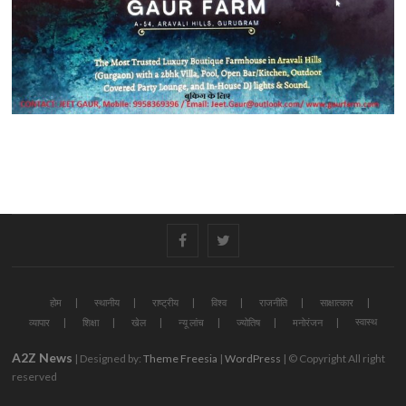
#
#
होम
स्थानीय
राष्ट्रीय
विश्व
राजनीति
साक्षात्कार
स्वास्थ
व्यापार
शिक्षा
खेल
न्यू लांच
ज्योतिष
मनोरंजन
A2Z News
| Designed by:
Theme Freesia
|
WordPress
| © Copyright All right
reserved