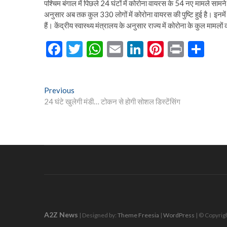
पश्चिम बंगाल में पिछले 24 घंटों में कोरोना वायरस के 54 नए मामले सामने 
अनुसार अब तक कुल 330 लोगों में कोरोना वायरस की पुष्टि हुई है। इनम
हैं। केंद्रीय स्वास्थ्य मंत्रालय के अनुसार राज्य में कोरोना के कुल मामलो
F
T
W
E
Li
Pi
Pr
S
ac
w
h
m
n
nt
in
h
e
itt
at
ai
ke
er
t
ar
Post
Previous
Previous
b
er
s
l
dI
es
e
post:
24 घंटे खुलेगी मंडी… टोकन से होगी सोशल डिस्टेंसिंग
navigation
o
A
n
t
o
p
k
p
A2Z News
| Designed by:
Theme Freesia
|
WordPress
| © Copyrigh