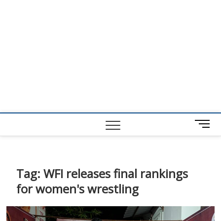
M
e
n
u
B
Tag:
WFI releases final rankings
u
for women's wrestling
t
t
o