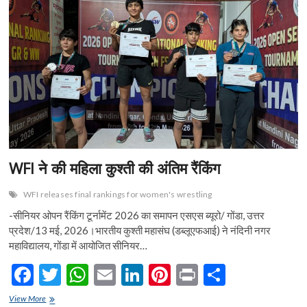
n
WFI ने की महिला कुश्ती की अंतिम रैंकिंग
WFI releases final rankings for women's wrestling
-सीनियर ओपन रैंकिंग टूर्नामेंट 2026 का समापन एसएस ब्यूरो/ गोंडा, उत्तर
प्रदेश/13 मई, 2026।भारतीय कुश्ती महासंघ (डब्लूएफआई) ने नंदिनी नगर
महाविद्यालय, गोंडा में आयोजित सीनियर…
F
T
W
E
Li
Pi
Pr
S
ac
w
h
m
n
nt
in
h
WFI
View More