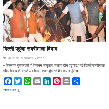
n
दिल्ली पहुंचा सबरीमाला विवाद
delhi bjp
sabrimala
vijayan
– केरल के मुख्यमंत्री पी विजयन कापुतला जलाया टीम एटूजैड/ नई दिल्ली सबरीमाला
मंदिर विवाद की लपटें अब दिल्ली तक पहुंच गई हैं। केरल पुलिस…
F
T
W
E
Li
Pi
Pr
S
ac
w
h
m
n
nt
in
h
दिल्ली
View More
e
पहुंचा
itt
at
ai
ke
er
t
ar
सबरीमाला
b
er
s
l
dI
es
e
विवाद