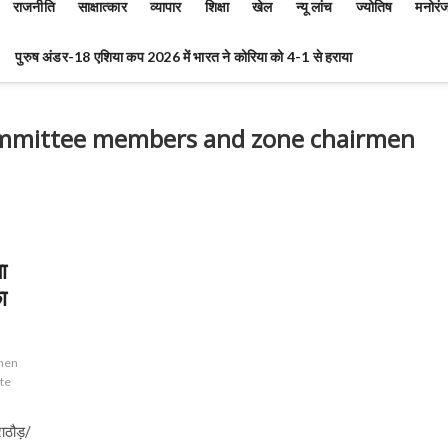
राजनीति
साक्षात्कार
व्यापार
शिक्षा
खेल
न्यू लांच
ज्योतिष
मनोरं
पुरुष अंडर-18 एशिया कप 2026 में भारत ने कोरिया को 4-1 से हराया
committee members and zone chairmen
ा
ा
rmen
te
 राठौड़/