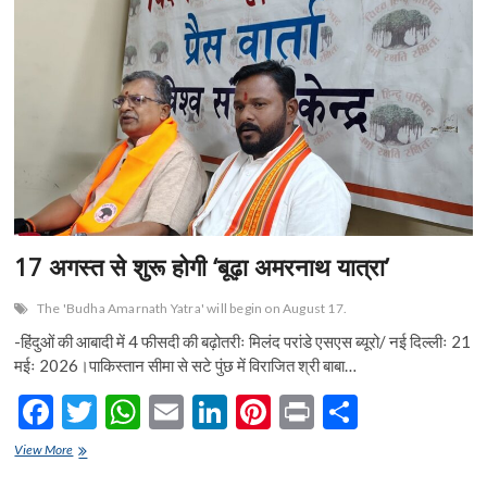
n
17 अगस्त से शुरू होगी ‘बूढ़ा अमरनाथ यात्रा’
The 'Budha Amarnath Yatra' will begin on August 17.
-हिंदुओं की आबादी में 4 फीसदी की बढ़ोतरीः मिलंद परांडे एसएस ब्यूरो/ नई दिल्लीः 21
मईः 2026।पाकिस्तान सीमा से सटे पुंछ में विराजित श्री बाबा…
F
T
W
E
Li
Pi
Pr
S
ac
w
h
m
n
nt
in
h
17
View More
e
अगस्त
itt
at
ai
ke
er
t
ar