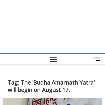
M
e
n
u
B
Tag:
The 'Budha Amarnath Yatra'
u
will begin on August 17.
t
t
o