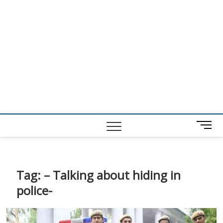
M
e
n
u
B
Tag:
– Talking about hiding in
u
police-
t
t
o