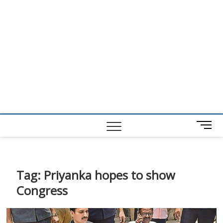
M
e
n
u
B
Tag:
Priyanka hopes to show
u
Congress
t
t
o