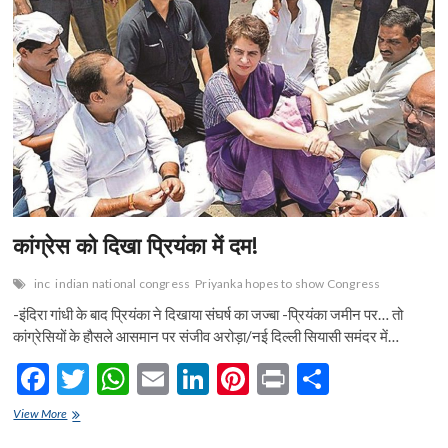
n
कांग्रेस को दिखा प्रियंका में दम!
inc
indian national congress
Priyanka hopes to show Congress
-इंदिरा गांधी के बाद प्रियंका ने दिखाया संघर्ष का जज्बा -प्रियंका जमीन पर… तो
कांग्रेसियों के हौसले आसमान पर संजीव अरोड़ा/नई दिल्ली सियासी समंदर में…
F
T
W
E
Li
Pi
Pr
S
ac
w
h
m
n
nt
in
h
कांग्रेस
View More
e
को
itt
at
ai
ke
er
t
ar