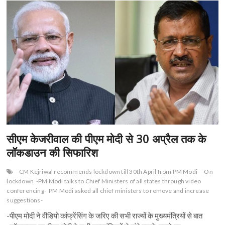
n
सीएम केजरीवाल की पीएम मोदी से 30 अप्रैल तक के
लॉकडाउन की सिफारिश
-CM Kejriwal recommends lockdown till 30th April from PM Modi-
-On
lockdown
-PM Modi talks to Chief Ministers of all states through video
conferencing-
PM Modi asked all chief ministers to remove and increase
suggestions-
-पीएम मोदी ने वीडियो कांफ्रेंसिंग के जरिए की सभी राज्यों के मुख्यमंत्रियों से बात