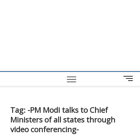
M
e
n
u
B
Tag:
-PM Modi talks to Chief
u
Ministers of all states through
t
t
video conferencing-
o