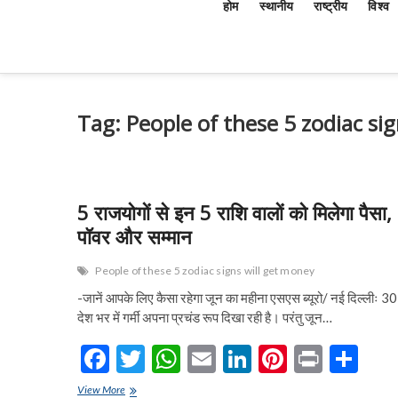
होम
स्थानीय
राष्ट्रीय
विश्व
Tag:
People of these 5 zodiac si
5 राजयोगों से इन 5 राशि वालों को मिलेगा पैसा,
पॉवर और सम्मान
People of these 5 zodiac signs will get money
-जानें आपके लिए कैसा रहेगा जून का महीना एसएस ब्यूरो/ नई दिल्लीः 3
देश भर में गर्मी अपना प्रचंड रूप दिखा रही है। परंतु जून…
F
T
W
E
Li
Pi
Pr
S
ac
w
h
m
n
nt
in
h
5
View More