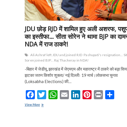
JDU छोड़ RJD में शामिल हुए अली अशरफ, पशु
का इस्तीफा… सीता सोरेन ने थामा BJP का दा
NDA में राज ठाकरे!
Ali Ashraf left JDU and joined RJD
Pashupati's resignation... Si
Soren joined BJP... Raj Thackeray in NDA!
-बिहार में जेडीयू, झारखंड में जेएमएम और महाराष्ट्र में ठाकरे को बड़़ा सिय
झटका जतन किशोर शुक्ला/ नई दिल्लीः 19 मार्च।लोकसभा चुनाव
(Loksabha Elections) की…
F
T
W
E
Li
Pi
Pr
S
ac
w
h
m
n
nt
in
h
JDU
View More
e
छोड़
itt
at
ai
ke
er
t
ar
RJD
b
er
s
l
dI
es
e
में
शामिल