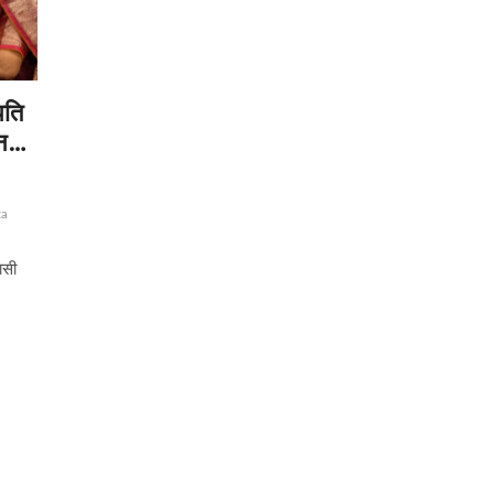
पति
मन…
ta
ासी