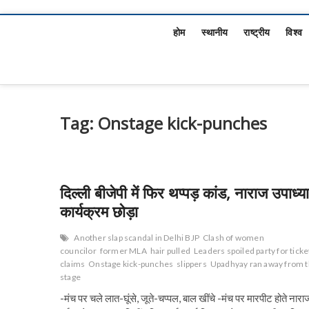
होम
स्थानीय
राष्ट्रीय
विश्व
Tag:
Onstage kick-punches
दिल्ली बीजेपी में फिर थप्पड़ कांड, नाराज उपाध्य
कार्यक्रम छोड़ा
Another slap scandal in Delhi BJP
Clash of women
councilor
former MLA
hair pulled
Leaders spoiled party for ticke
claims
Onstage kick-punches
slippers
Upadhyay ran away from 
stage
-मंच पर चले लात-घूंसे, जूते-चप्पल, बाल खींचे -मंच पर मारपीट होते नारा