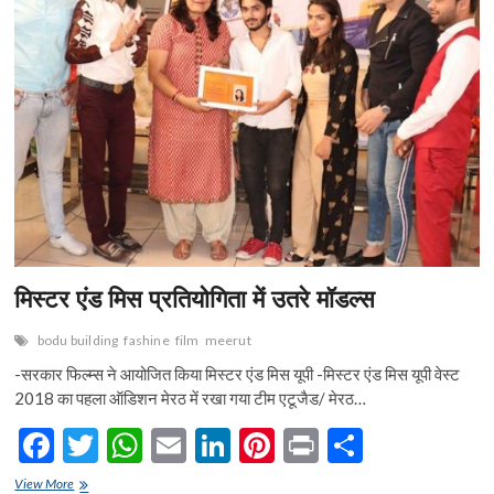
n
मिस्टर एंड मिस प्रतियोगिता में उतरे मॉडल्स
bodu building
fashine
film
meerut
-सरकार फिल्म्स ने आयोजित किया मिस्टर एंड मिस यूपी -मिस्टर एंड मिस यूपी वेस्ट
2018 का पहला ऑडिशन मेरठ में रखा गया टीम एटूजैड/ मेरठ…
F
T
W
E
Li
Pi
Pr
S
ac
w
h
m
n
nt
in
h
मिस्टर
View More